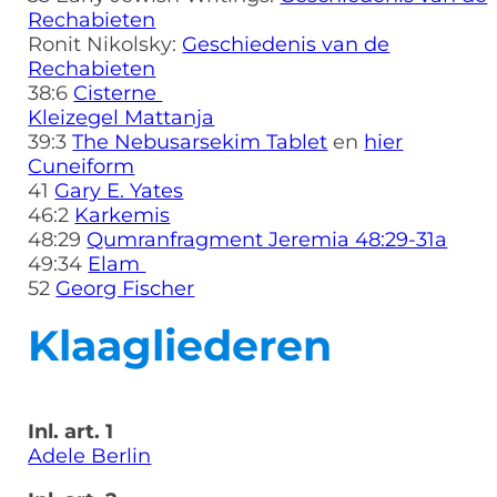
Rechabieten
Ronit Nikolsky:
Geschiedenis van de
Rechabieten
38:6
Cisterne
Kleizegel Mattanja
39:3
The Nebusarsekim Tablet
en
hier
Cuneiform
41
Gary E. Yates
46:2
Karkemis
48:29
Qumranfragment Jeremia 48:29-31a
49:34
Elam
52
Georg Fischer
Klaagliederen
Inl. art. 1
Adele Berlin