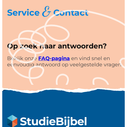
&
Service
Contact
Op zoek naar antwoorden?
Bekijk onze
FAQ-pagina
en vind snel en
eenvoudig antwoord op veelgestelde vragen.