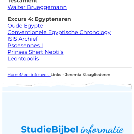
Testament
Walter Brueggemann
Excurs 4: Egyptenaren
Oude Egypte
Conventionele Egyptische Chronology
ISIS Archief
Psoesennes I
Prinses Shert Nebti’s
Leontopolis
Home
Meer info over...
Links - Jeremia Klaagliederen
informatie
StudieBijbel