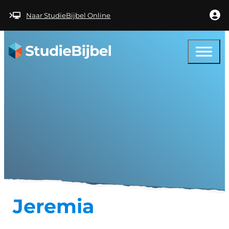
Ga naar hoofdinhoud
Ga naar voettekst
Naar StudieBijbel Online
Links – Jeremia
Klaagliederen
Jeremia