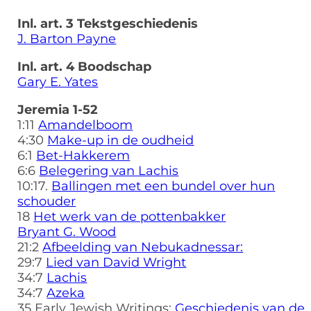
Inl. art. 3 Tekstgeschiedenis
J. Barton Payne
Inl. art. 4 Boodschap
Gary E. Yates
Jeremia 1-52
1:11
Amandelboom
4:30
Make-up in de oudheid
6:1
Bet-Hakkerem
6:6
Belegering van Lachis
10:17.
Ballingen met een bundel over hun
schouder
18
Het werk van de pottenbakker
Bryant G. Wood
21:2
Afbeelding van Nebukadnessar:
29:7
Lied van David Wright
34:7
Lachis
34:7
Azeka
35 Early Jewish Writings:
Geschiedenis van de