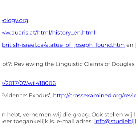
eology.org
www.auaris.at/html/history_en.html
.british-israel.ca/statue_of_joseph_found.htm
en
Not?: Reviewing the Linguistic Claims of Douglas 
les/2017/07/wil418006
f Evidence: Exodus’,
http://crossexamined.org/revi
 hebt, vernemen wij die graag. Ook stellen wij he
meer toegankelijk is. e-mail adres:
info@studiebijb