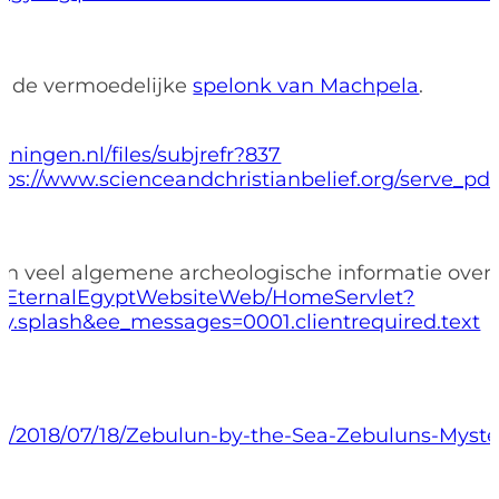
n de vermoedelijke
spelonk van Machpela
.
ningen.nl/files/subjrefr?837
tps://www.scienceandchristianbelief.org/serve_pd
den veel algemene archeologische informatie over
rg/EternalEgyptWebsiteWeb/HomeServlet?
ay.splash&ee_messages=0001.clientrequired.text
st/2018/07/18/Zebulun-by-the-Sea-Zebuluns-Myste