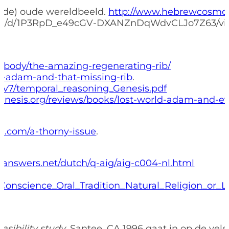
telde) oude wereldbeeld.
http://www.hebrewcosmo
/file/d/1P3RpD_e49cGV-DXANZnDqWdvCLJo7Z63/v
-body/the-amazing-regenerating-rib/
bs-adam-and-that-missing-rib
.
/v7/temporal_reasoning_Genesis.pdf
genesis.org/reviews/books/lost-world-adam-and-e
on.com/a-thorny-issue
.
nanswers.net/dutch/q-aig/aig-c004-nl.html
onscience_Oral_Tradition_Natural_Religion_or_La
easibility study
, Santee, CA 1996 gaat in op de ve