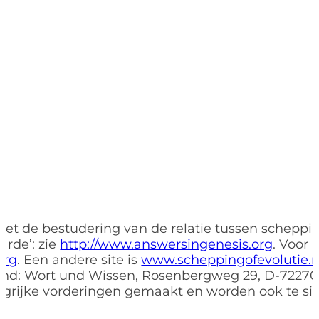
met de bestudering van de relatie tussen schepp
rde’: zie
http://www.answersingenesis.org
. Voor
org
. Een andere site is
www.scheppingofevolutie.n
land: Wort und Wissen, Rosenbergweg 29, D-72270
langrijke vorderingen gemaakt en worden ook te s