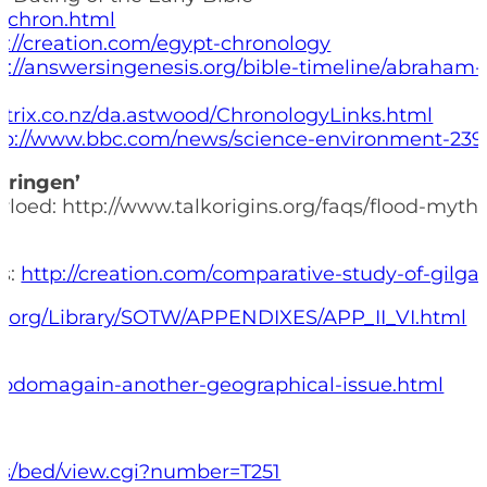
llchron.html
p://creation.com/egypt-chronology
s://answersingenesis.org/bible-timeline/abraham
actrix.co.nz/da.astwood/ChronologyLinks.html
tp://www.bbc.com/news/science-environment-23
veringen’
vloed: http://www.talkorigins.org/faqs/flood-myth
os:
http://creation.com/comparative-study-of-gilg
ce.org/Library/SOTW/APPENDIXES/APP_II_VI.html
0/sodomagain-another-geographical-issue.html
ies/bed/view.cgi?number=T251