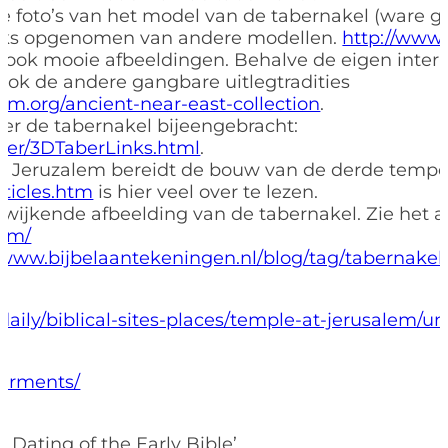
aie foto’s van het model van de tabernakel (ware gr
 links opgenomen van andere modellen.
http://www
 ook mooie afbeeldingen. Behalve de eigen interp
ok de andere gangbare uitlegtradities
m.org/ancient-near-east-collection
.
over de tabernakel bijeengebracht:
ber/3DTaberLinks.html
.
n Jeruzalem bereidt de bouw van de derde tempel
rticles.htm
is hier veel over te lezen.
wijkende afbeelding van de tabernakel. Zie het ar
com/
//www.bijbelaantekeningen.nl/blog/tag/tabernakel
/daily/biblical-sites-places/temple-at-jerusalem
-garments/
d Dating of the Early Bible’