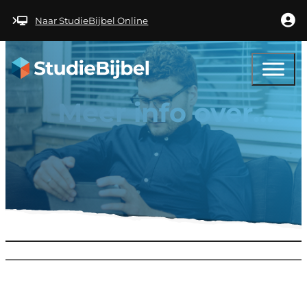
Ga naar hoofdinhoud
Ga naar voettekst
Naar StudieBijbel Online
Meer info over…