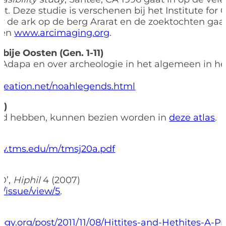
t. Deze studie is verschenen bij het Institute for 
r de ark op de berg Ararat en de zoektochten gaa
en
www.arcimaging.org
.
ije Oosten (Gen. 1-11)
 Adapa en over archeologie in het algemeen in h
reation.net/noahlegends.html
6)
egd hebben, kunnen bezien worden in
deze atlas
.
ww.tms.edu/m/tmsj20a.pdf
D’,
Hiphil
4 (2007)
l/issue/view/5
.
ogy.org/post/2011/11/08/Hittites-and-Hethites-A-P