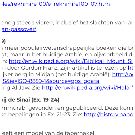
obles/rekhmire100/e_rekhmire100_07.htm
 nog steeds vieren, inclusief het slachten van l
tan-passover/
19)
eds meer populairwetenschappelijke boeken die bew
gt, maar in het huidige Arabië, en bijvoorbeeld d
eën:
http://en.wikipedia.org/wiki/Biblical_Mount_Si
 door Gordon Franz. Zijn artikel is te lezen op
ht
jker berg in Midjan (het huidige Arabië):
http://
S&ie=ISO-8859-1&source=gbs_gdata
ving Al Jaw. Zie
http://en.wikipedia.org/wiki/Hala-‘
j de Sinai (Ex. 19-24)
mmurabi gevonden en gepubliceerd. Deze koning 
jke bepalingen in Ex. 21-23. Zie:
http://history.han
eeft een model van de tabernakel.