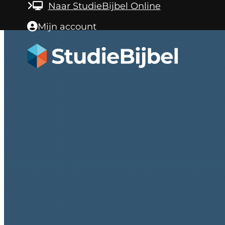
Ga naar hoofdinhoud
Ga naar voettekst
Naar StudieBijbel Online
Mijn account