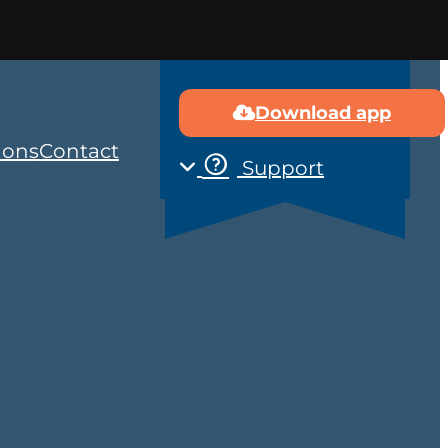
Download app
 ons
Contact
Support