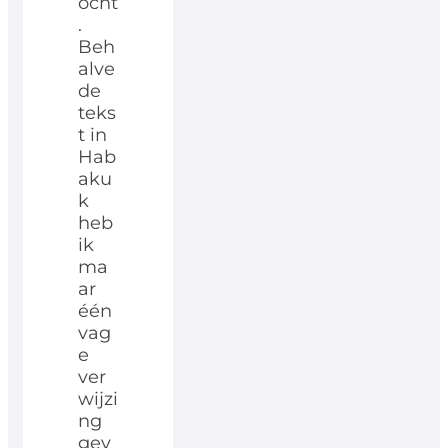
ocht
.
Beh
alve
de
teks
t in
Hab
aku
k
heb
ik
ma
ar
één
vag
e
ver
wijzi
ng
gev