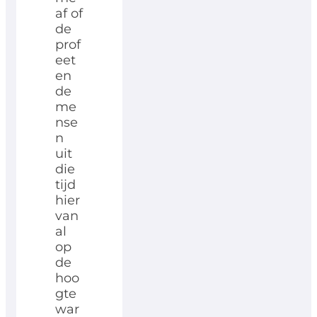
af of
de
prof
eet
en
de
me
nse
n
uit
die
tijd
hier
van
al
op
de
hoo
gte
war