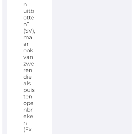
n
uitb
otte
n”
(SV),
ma
ar
ook
van
zwe
ren
die
als
puis
ten
ope
nbr
eke
n
(Ex.