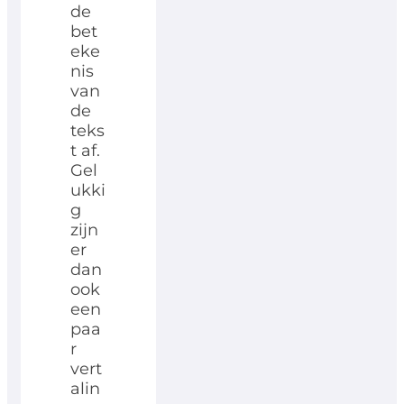
de
bet
eke
nis
van
de
teks
t af.
Gel
ukki
g
zijn
er
dan
ook
een
paa
r
vert
alin