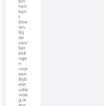
bin
nen
kan
t
bloe
ien.
Bij
de
voor
ber
eidi
nge
n
voor
een
Bijb
elst
udie
vroe
g ik
me