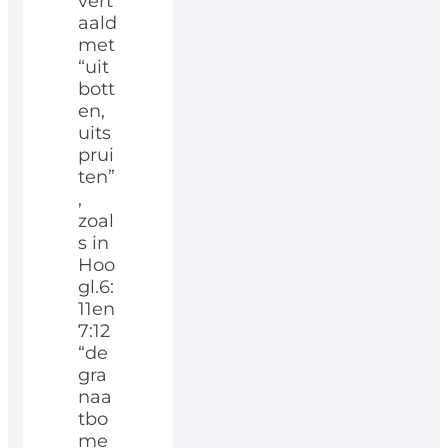
vert
aald
met
“uit
bott
en,
uits
prui
ten”
,
zoal
s in
Hoo
gl.6:
11en
7:12
“de
gra
naa
tbo
me