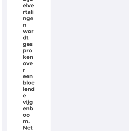
elve
rtali
nge
n
wor
dt
ges
pro
ken
ove
r
een
bloe
iend
e
vijg
enb
oo
m.
Net