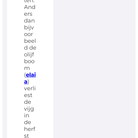
ten.
And
ers
dan
bijv
oor
beel
d de
olijf
boo
m
(
elai
a
)
verli
est
de
vijg
in
de
herf
st