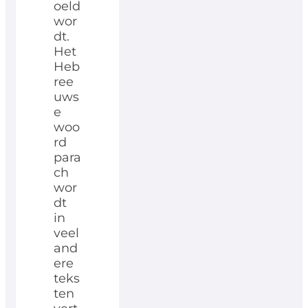
oeld
wor
dt.
Het
Heb
ree
uws
e
woo
rd
para
ch
wor
dt
in
veel
and
ere
teks
ten