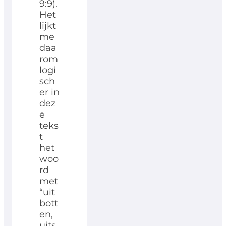
9:9).
Het
lijkt
me
daa
rom
logi
sch
er in
dez
e
teks
t
het
woo
rd
met
“uit
bott
en,
uits