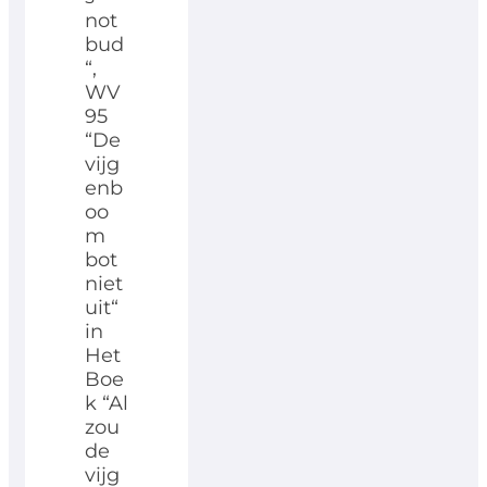
not
bud
“,
WV
95
“De
vijg
enb
oo
m
bot
niet
uit“
in
Het
Boe
k “Al
zou
de
vijg