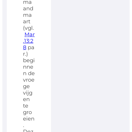
ma
and
ma
art
(vgl.
Mar
.13:2
8
pa
r.)
begi
nne
n de
vroe
ge
vijg
en
te
gro
eien
.
Dez