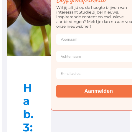
Wil jij altijd op de hoogte blijven van
interessant StudieBijbel nieuws,
inspirerende content en exclusieve
aanbiedingen? Meld je dan nu aan voo
onze nieuwsbrief!
H
Aanmelden
a
b.
3: