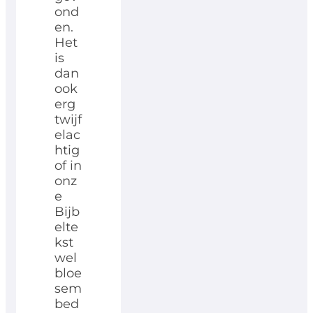
ond
en.
Het
is
dan
ook
erg
twijf
elac
htig
of in
onz
e
Bijb
elte
kst
wel
bloe
sem
bed