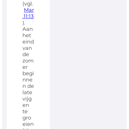
(vgl.
Mar
.11:13
).
Aan
het
eind
van
de
zom
er
begi
nne
n de
late
vijg
en
te
gro
eien