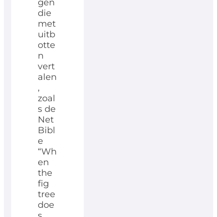
gen
die
met
uitb
otte
n
vert
alen
,
zoal
s de
Net
Bibl
e
“Wh
en
the
fig
tree
doe
s