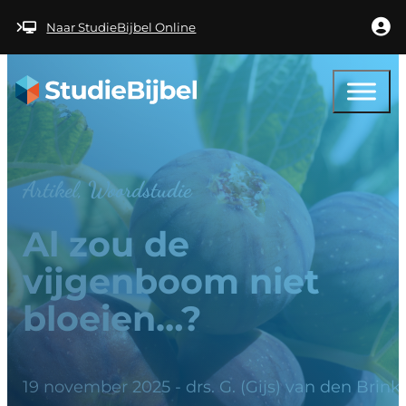
Ga naar hoofdinhoud
Ga naar voettekst
Naar StudieBijbel Online
Artikel, Woordstudie
Al zou de
vijgenboom niet
bloeien…?
19 november 2025 - drs. G. (Gijs) van den Brink