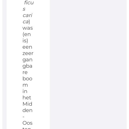
ficu
s
cari
ca
)
was
(en
is)
een
zeer
gan
gba
re
boo
m
in
het
Mid
den
-
Oos