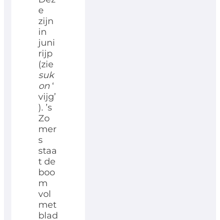
e
zijn
in
juni
rijp
(zie
suk
on
‘
vijg’
). ’s
Zo
mer
s
staa
t de
boo
m
vol
met
blad