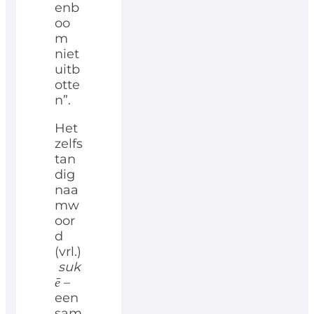
enb
oo
m
niet
uitb
otte
n”.
Het
zelfs
tan
dig
naa
mw
oor
d
(vrl.)
suk
ē
–
een
sam