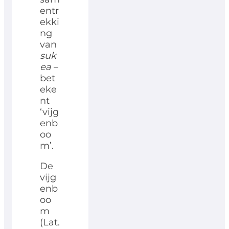
entr
ekki
ng
van
suk
ea
–
bet
eke
nt
‘vijg
enb
oo
m’.
De
vijg
enb
oo
m
(Lat.