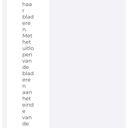
haa
r
blad
ere
n.
Met
het
uitlo
pen
van
de
blad
ere
n
aan
het
eind
e
van
de