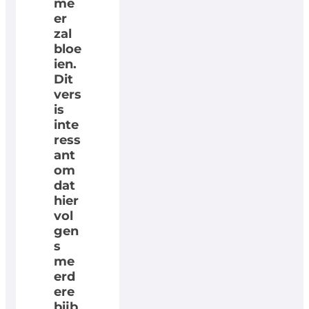
me
er
zal
bloe
ien.
Dit
vers
is
inte
ress
ant
om
dat
hier
vol
gen
s
me
erd
ere
bijb