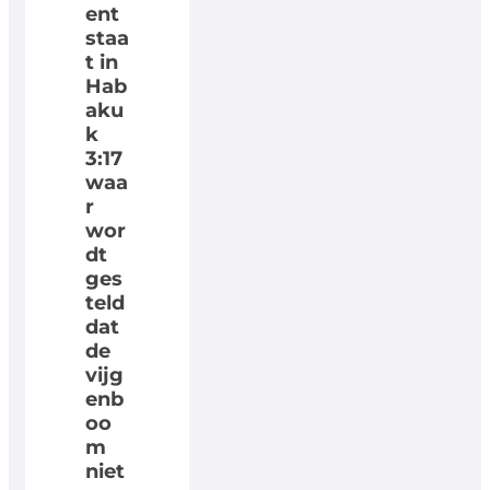
ent
staa
t in
Hab
aku
k
3:17
waa
r
wor
dt
ges
teld
dat
de
vijg
enb
oo
m
niet