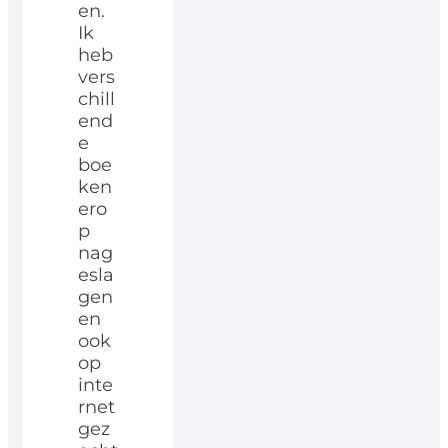
en.
Ik
heb
vers
chill
end
e
boe
ken
ero
p
nag
esla
gen
en
ook
op
inte
rnet
gez