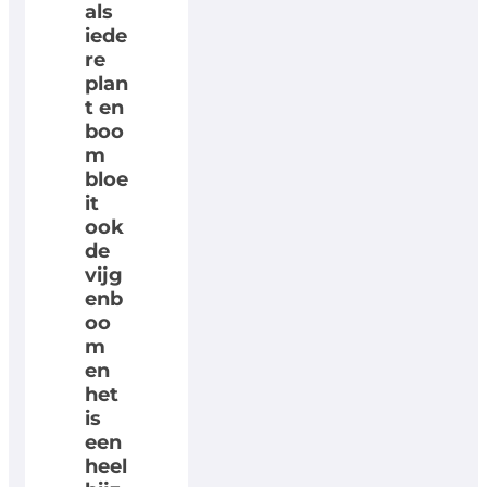
als
iede
re
plan
t en
boo
m
bloe
it
ook
de
vijg
enb
oo
m
en
het
is
een
heel