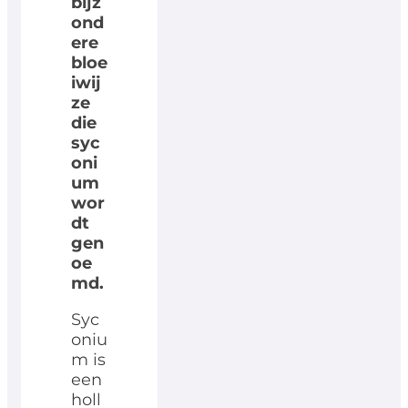
bijz
ond
ere
bloe
iwij
ze
die
syc
oni
um
wor
dt
gen
oe
md.
Syc
oniu
m is
een
holl