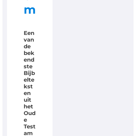
m
Een
van
de
bek
end
ste
Bijb
elte
kst
en
uit
het
Oud
e
Test
am