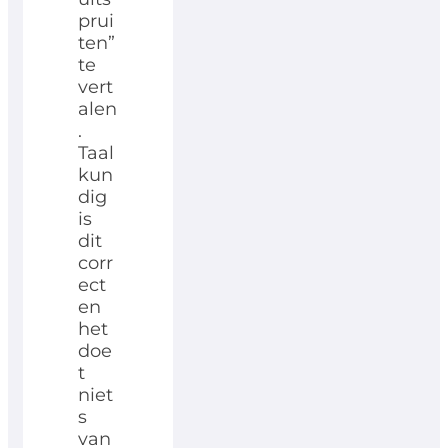
prui
ten”
te
vert
alen
.
Taal
kun
dig
is
dit
corr
ect
en
het
doe
t
niet
s
van