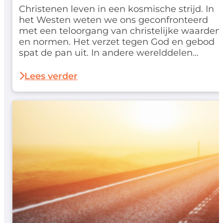
Christenen leven in een kosmische strijd. In
het Westen weten we ons geconfronteerd
met een teloorgang van christelijke waarden
en normen. Het verzet tegen God en gebod
spat de pan uit. In andere werelddelen
worden geloofsgenoten genadeloos
vervolgd. Net als bij de eerste leerlingen in
Lees verder
Handelingen geldt: 'dat wij pas na veel
beproevingen het koninkrijk…