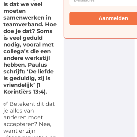
is dat we veel
moeten
samenwerken in
Aanmelden
teamverband. Hoe
doe je dat? Soms
is veel geduld
nodig, vooral met
collega’s die een
andere werkstijl
hebben. Paulus
schrijft: ‘De liefde
is geduldig, zij is
vriendelijk’ (1
Korintiërs 13:4).
✅
Betekent dit dat
je alles van
anderen moet
accepteren? Nee,
want er zijn