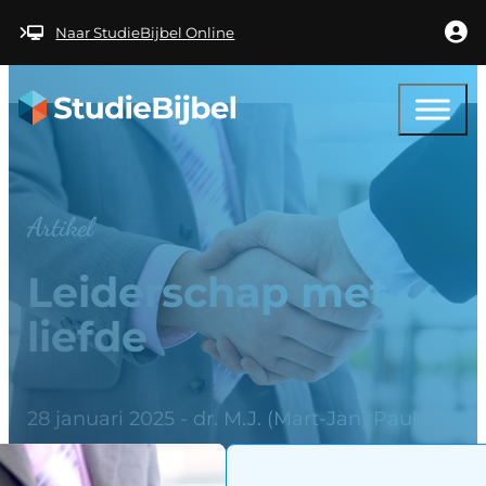
Ga naar hoofdinhoud
Ga naar voettekst
Naar StudieBijbel Online
Artikel
Leiderschap met
liefde
28 januari 2025 - dr. M.J. (Mart-Jan) Paul