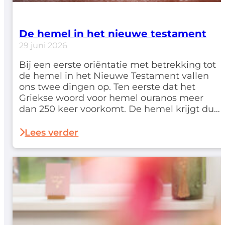
De hemel in het nieuwe testament
29 juni 2026
Bij een eerste oriëntatie met betrekking tot
de hemel in het Nieuwe Testament vallen
ons twee dingen op. Ten eerste dat het
Griekse woord voor hemel ouranos meer
dan 250 keer voorkomt. De hemel krijgt dus
hier een niet geringe aandacht. Ten tweede
merken we bij het raadplegen van een
Lees verder
woordenboek op dat het woord…