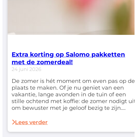
Extra korting op Salomo pakketten
met de zomerdeal!
24 juni 2026
De zomer is hét moment om even pas op de
plaats te maken. Of je nu geniet van een
vakantie, lange avonden in de tuin of een
stille ochtend met koffie: de zomer nodigt uit
om bewuster met je geloof bezig te zijn.
Daarom lanceren we deze zomer een
speciale deal waarmee je extra
Lees verder
voordelig aan de slag gaat…