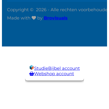
Copyright © 2026 - Alle rechten voorbehoude
Made with
by
Brovisuals
StudieBijbel account
Webshop account