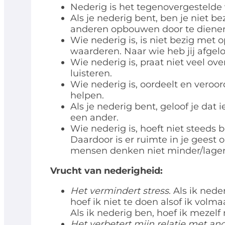
Nederig is het tegenovergesteld
Als je nederig bent, ben je niet b
anderen opbouwen door te diene
Wie nederig is, is niet bezig met 
waarderen. Naar wie heb jij afge
Wie nederig is, praat niet veel ov
luisteren.
Wie nederig is, oordeelt en veroor
helpen.
Als je nederig bent, geloof je dat
een ander.
Wie nederig is, hoeft niet steeds b
Daardoor is er ruimte in je geest 
mensen denken niet minder/lager v
Vrucht van nederigheid:
Het vermindert stress
. Als ik nede
hoef ik niet te doen alsof ik volma
Als ik nederig ben, hoef ik mezelf 
Het verbetert mijn relatie met an