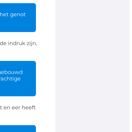
 het genot
e indruk zijn,
 gebouwd
rachtige
 en eer heeft