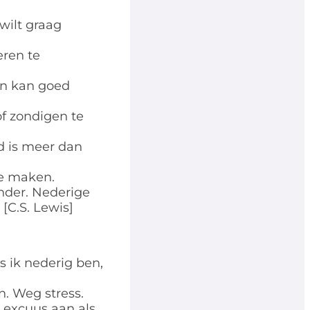
wilt graag
eren te
 en kan goed
of zondigen te
nd is meer dan
te maken.
ander. Nederige
[C.S. Lewis]
ls ik nederig ben,
n. Weg stress.
dt excuus aan als