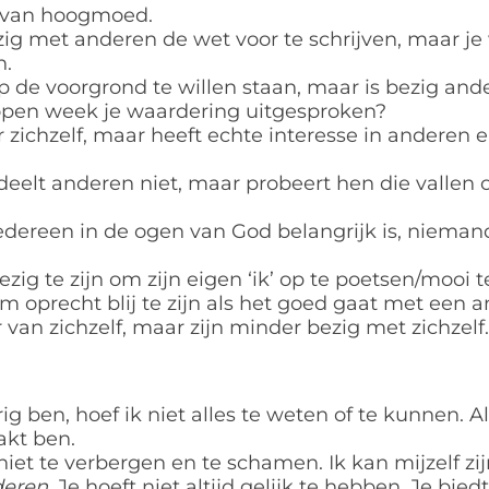
e van hoogmoed.
ezig met anderen de wet voor te schrijven, maar je 
n.
op de voorgrond te willen staan, maar is bezig and
lopen week je waardering uitgesproken?
er zichzelf, maar heeft echte interesse in anderen
deelt anderen niet, maar probeert hen die vallen 
 iedereen in de ogen van God belangrijk is, niema
ezig te zijn om zijn eigen ‘ik’ op te poetsen/mooi 
om oprecht blij te zijn als het goed gaat met een 
an zichzelf, maar zijn minder bezig met zichzelf. 
rig ben, hoef ik niet alles te weten of te kunnen. A
akt ben.
niet te verbergen en te schamen. Ik kan mijzelf zij
deren
. Je hoeft niet altijd gelijk te hebben. Je bie