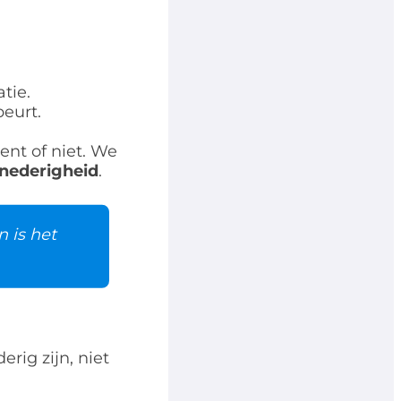
tie.
eurt.
ent of niet. We
nederigheid
.
n is het
rig zijn, niet