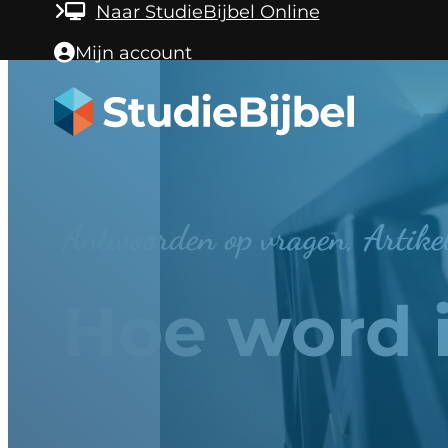
Ga naar hoofdinhoud
Ga naar voettekst
Naar StudieBijbel Online
Mijn account
Antwoorden op vragen, Artike
Hoe word 