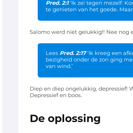
Pred. 2:1
‘Ik zei tegen mezelf: K
te genieten van het goede. Maar o
Salomo werd niet gelukkig!! Nee nog e
Lees
Pred. 2:17
‘Ik kreeg een afk
bezigheid onder de zon ging me 
van wind.’
Diep en diep ongelukkig, depressief! 
Depressief en boos.
De oplossing