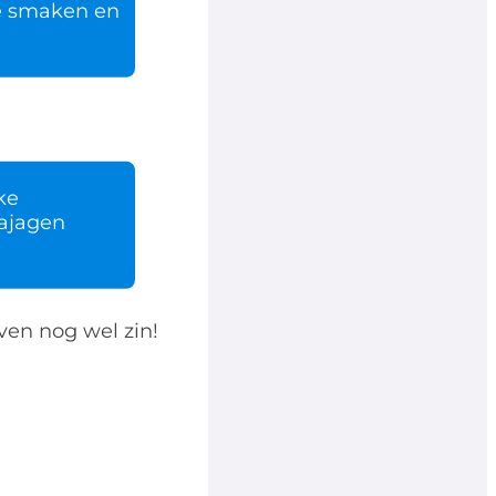
te smaken en
ke
najagen
ven nog wel zin!