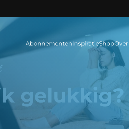
Abonnementen
Inspiratie
Shop
Over
l
ik gelukkig?