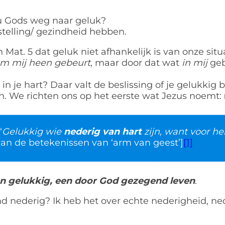
nu Gods weg naar geluk?
nstelling/ gezindheid hebben.
 Mat. 5 dat geluk niet afhankelijk is van onze situa
m mij heen gebeurt
, maar door dat wat
in mij
geb
in je hart? Daar valt de beslissing of je gelukkig b
n. We richten ons op het eerste wat Jezus noemt:
“
Gelukkig wie
nederig van hart
zijn, want voor he
an de betekenissen van ‘arm van geest’]
[1]
een gelukkig, een door God gezegend leven
.
 nederig? Ik heb het over echte nederigheid, nede