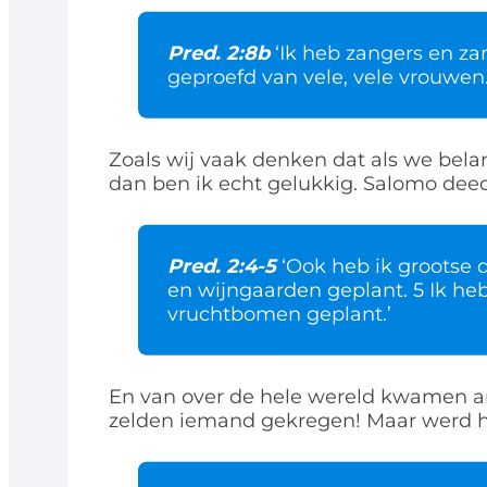
Pred. 2:8b
‘Ik heb zangers en za
geproefd van vele, vele vrouwen.
Zoals wij vaak denken dat als we belan
dan ben ik echt gelukkig. Salomo deed
Pred. 2:4-5
‘Ook heb ik grootse 
en wijngaarden geplant. 5 Ik he
vruchtbomen geplant.’
En van over de hele wereld kwamen 
zelden iemand gekregen! Maar werd h