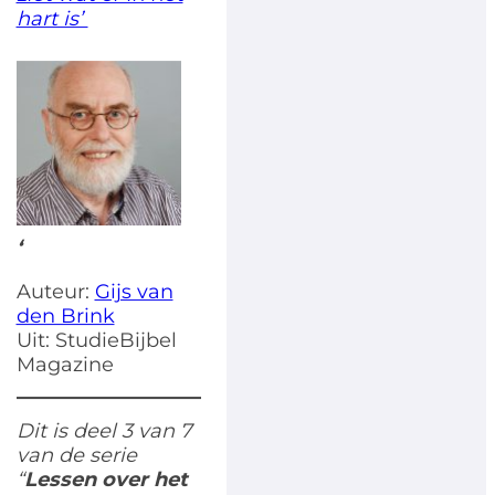
hart is’
‘
Auteur:
Gijs van
den Brink
Uit: StudieBijbel
Magazine
Dit is deel 3 van 7
van de serie
“
Lessen over het