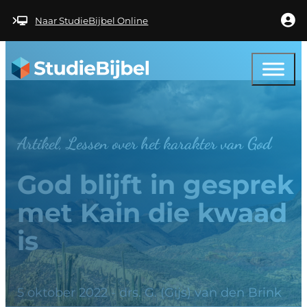
Ga naar hoofdinhoud
Ga naar voettekst
Naar StudieBijbel Online
Artikel, Lessen over het karakter van God
God blijft in gesprek
met Kain die kwaad
is
5 oktober 2022 - drs. G. (Gijs) van den Brink