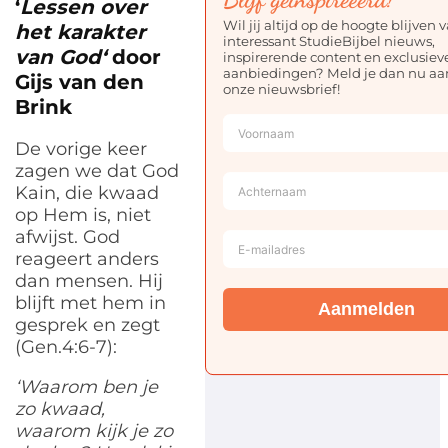
‘
Lessen over
Wil jij altijd op de hoogte blijven 
het karakter
interessant StudieBijbel nieuws,
van God
‘
door
inspirerende content en exclusiev
aanbiedingen? Meld je dan nu aa
Gijs van den
onze nieuwsbrief!
Brink
De vorige keer
zagen we dat God
Kain, die kwaad
op Hem is, niet
afwijst. God
reageert anders
dan mensen. Hij
blijft met hem in
Aanmelden
gesprek en zegt
(Gen.4:6-7):
‘Waarom ben je
zo kwaad,
waarom kijk je zo