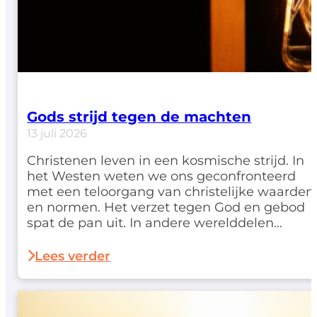
Gods strijd tegen de machten
13 juli 2026
Christenen leven in een kosmische strijd. In
het Westen weten we ons geconfronteerd
met een teloorgang van christelijke waarden
en normen. Het verzet tegen God en gebod
spat de pan uit. In andere werelddelen
worden geloofsgenoten genadeloos
vervolgd. Net als bij de eerste leerlingen in
Lees verder
Handelingen geldt: 'dat wij pas na veel
beproevingen het koninkrijk…