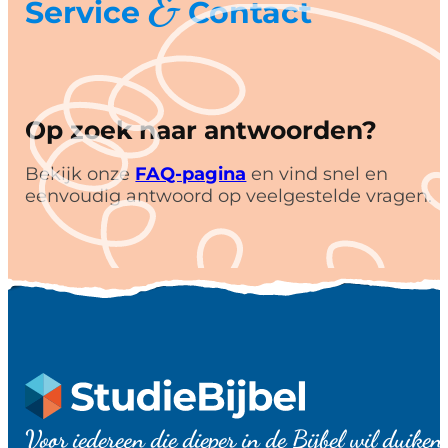
&
Service
Contact
Op zoek naar antwoorden?
Bekijk onze
FAQ-pagina
en vind snel en
eenvoudig antwoord op veelgestelde vragen.
Voor iedereen die dieper in de Bijbel wil duiken