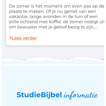
De zomer is hét moment om even pas op de
plaats te maken. Of je nu geniet van een
vakantie, lange avonden in de tuin of een
stille ochtend met koffie: de zomer nodigt uit
om bewuster met je geloof bezig te zijn.
Daarom lanceren we deze zomer een
speciale deal waarmee je extra
Lees verder
voordelig aan de slag gaat…
informatie
StudieBijbel