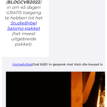
(
BLOGCVB2022
)
in om 45 dagen
GRATIS toegang
te hebben tot het
StudieBijbel
Salomo-pakket
(het meest
uitgebreide
pakket).
Home
Artikel
God blijft in gesprek met Kain die kwaad is