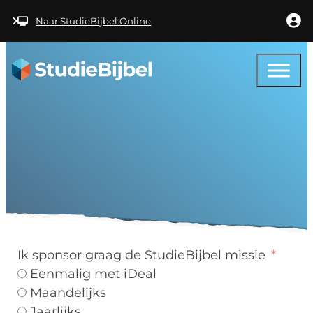
Ga naar hoofdinhoud
Ga naar voettekst
Naar StudieBijbel Online
Test
Ik sponsor graag de StudieBijbel missie
Eenmalig met iDeal
Maandelijks
Jaarlijks