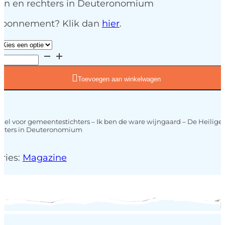
en en rechters in Deuteronomium
 abonnement? Klik dan
hier
.
Toevoegen aan winkelwagen
el voor gemeentestichters – Ik ben de ware wijngaard – De Heilige G
chters in Deuteronomium
ries:
Magazine