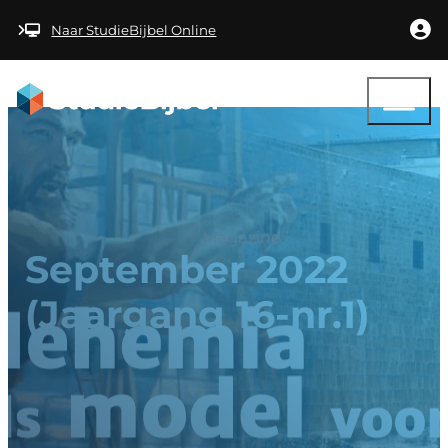
Ga naar hoofdinhoud
Ga naar voettekst
Naar StudieBijbel Online
Magazine
September 2022
(Jaargang 16-nr.1)