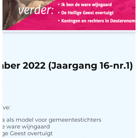
ber 2022 (Jaargang 16-nr.1)
Prijsklasse:
0
4,95
tot
7,50
ave:
a als model voor gemeentestichters
de ware wijngaard
ige Geest overtuigt