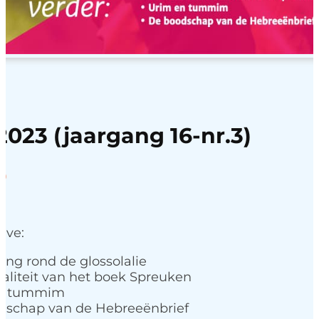
2023 (jaargang 16-nr.3)
Prijsklasse:
0
4,95
tot
7,50
ave:
ing rond de glossolalie
aliteit van het boek Spreuken
en tummim
dschap van de Hebreeënbrief