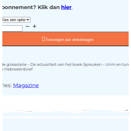
 abonnement? Klik dan
hier
.
Toevoegen aan winkelwagen
de glossolalie – De actualiteit van het boek Spreuken – Urim en tu
de Hebreeënbrief
ries:
Magazine