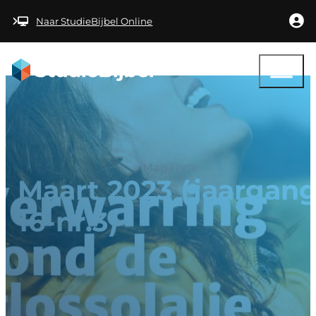
Ga naar hoofdinhoud
Ga naar voettekst
Naar StudieBijbel Online
Magazine
Maart 2023 (jaargan
16-nr.3)