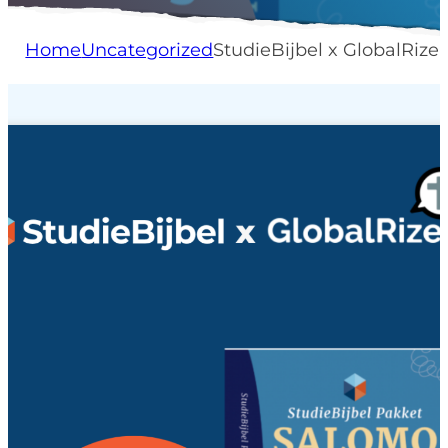
Home
Uncategorized
StudieBijbel x GlobalRize