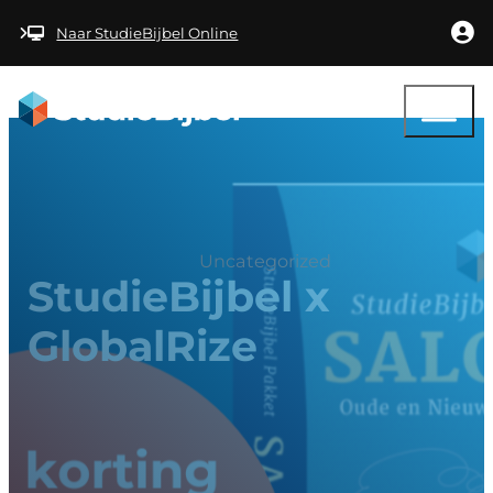
Ga naar hoofdinhoud
Ga naar voettekst
Naar StudieBijbel Online
Uncategorized
StudieBijbel x
GlobalRize