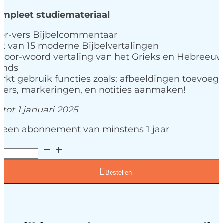
ompleet studiemateriaal
oor-vers Bijbelcommentaar
jk van 15 moderne Bijbelvertalingen
oor-woord vertaling van het Grieks en Hebreeuw
ands
kt gebruik functies zoals: afbeeldingen toevoege
zers, markeringen, en notities aanmaken!
 tot 1 januari 2025
r een abonnement van minstens 1 jaar
l
Bestellen