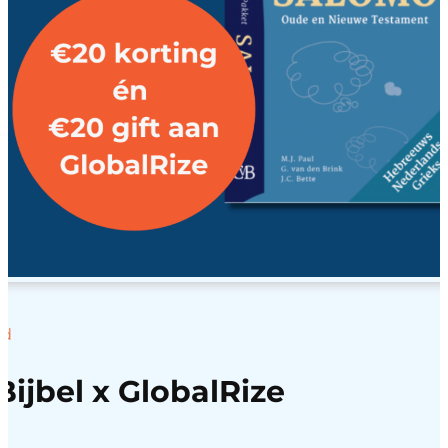
ed
Bijbel x GlobalRize