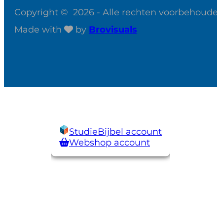
Copyright © 2026 - Alle rechten voorbehoude
Made with
by
Brovisuals
StudieBijbel account
Webshop account