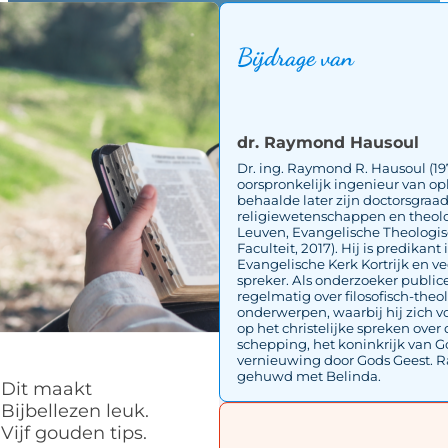
Bijdrage van
dr. Raymond Hausoul
Dr. ing. Raymond R. Hausoul (197
oorspronkelijk ingenieur van op
behaalde later zijn doctorsgraad
religiewetenschappen en theolo
Leuven, Evangelische Theologi
Faculteit, 2017). Hij is predikant 
Evangelische Kerk Kortrijk en v
spreker. Als onderzoeker publice
regelmatig over filosofisch-theo
onderwerpen, waarbij hij zich vo
op het christelijke spreken ove
schepping, het koninkrijk van 
vernieuwing door Gods Geest. 
gehuwd met Belinda.
Dit maakt
Bijbellezen leuk.
Vijf gouden tips.