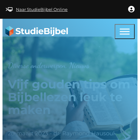
Ga naar hoofdinhoud
Ga naar voettekst
Naar StudieBijbel Online
Diverse onderwerpen, Nieuws
Vijf gouden tips om
Bijbellezen leuk te
maken
20 maart 2023 - dr. Raymond Hausoul