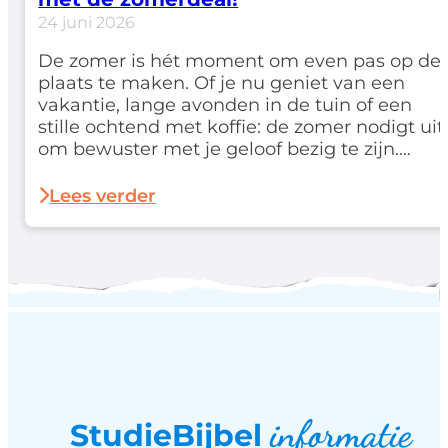
24 juni 2026
De zomer is hét moment om even pas op de
plaats te maken. Of je nu geniet van een
vakantie, lange avonden in de tuin of een
stille ochtend met koffie: de zomer nodigt uit
om bewuster met je geloof bezig te zijn.
Daarom lanceren we deze zomer een
speciale deal waarmee je extra
Lees verder
voordelig aan de slag gaat…
informatie
StudieBijbel