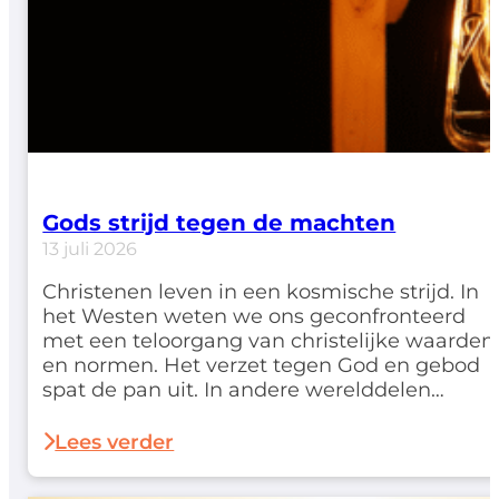
Gods strijd tegen de machten
13 juli 2026
Christenen leven in een kosmische strijd. In
het Westen weten we ons geconfronteerd
met een teloorgang van christelijke waarden
en normen. Het verzet tegen God en gebod
spat de pan uit. In andere werelddelen
worden geloofsgenoten genadeloos
vervolgd. Net als bij de eerste leerlingen in
Lees verder
Handelingen geldt: 'dat wij pas na veel
beproevingen het koninkrijk…