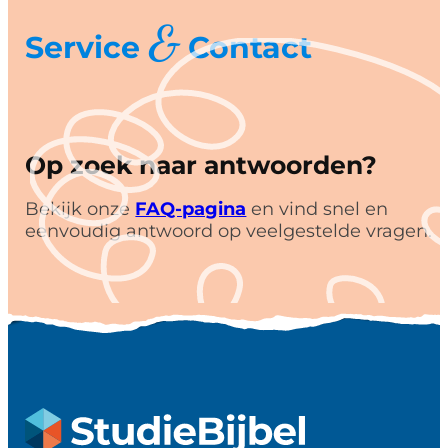
&
Service
Contact
Op zoek naar antwoorden?
Bekijk onze
FAQ-pagina
en vind snel en
eenvoudig antwoord op veelgestelde vragen.