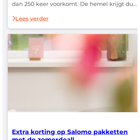
dan 250 keer voorkomt. De hemel krijgt dus
hier een niet geringe aandacht. Ten tweede
merken we bij het raadplegen van een
Lees verder
woordenboek op dat het woord…
Extra korting op Salomo pakketten
met de zomerdeal!