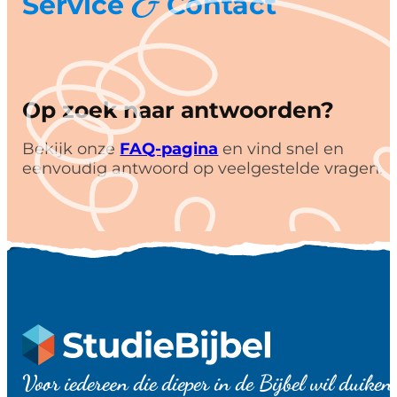
&
Service
Contact
Op zoek naar antwoorden?
Bekijk onze
FAQ-pagina
en vind snel en
eenvoudig antwoord op veelgestelde vragen.
Voor iedereen die dieper in de Bijbel wil duiken