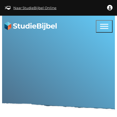
Ga naar hoofdinhoud
Ga naar voettekst
Naar StudieBijbel Online
Help –
Verantwoording bij d
gebruikershandleidin