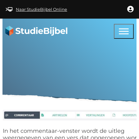
Ga naar hoofdinhoud
Ga naar voettekst
Naar StudieBijbel Online
Help – Uitleg
In het commentaar-venster wordt de uitleg
weergegeven van een vers dat opgeroepen word