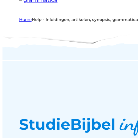
Home
Help - Inleidingen, artikelen, synopsis, grammatica
in
StudieBijbel