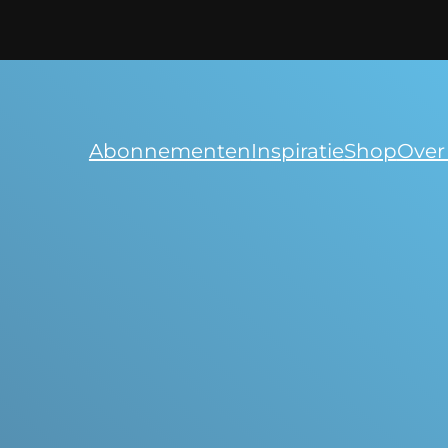
Abonnementen
Inspiratie
Shop
Over
eidingen,
synopsis,
ca