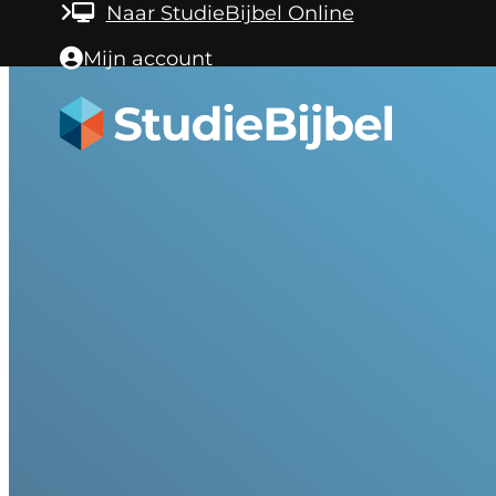
Ga naar hoofdinhoud
Ga naar voettekst
Naar StudieBijbel Online
Mijn account
Help – Inl
artikelen, 
grammati