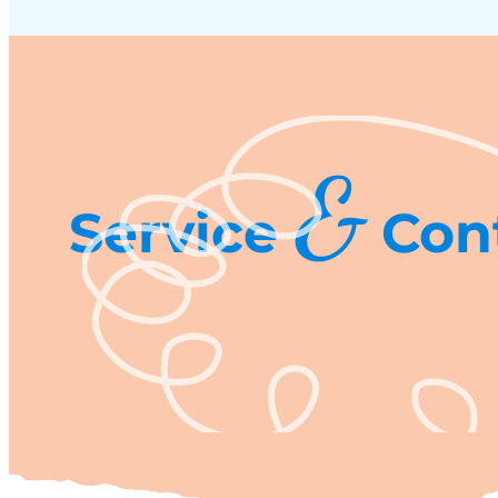
&
Service
Con