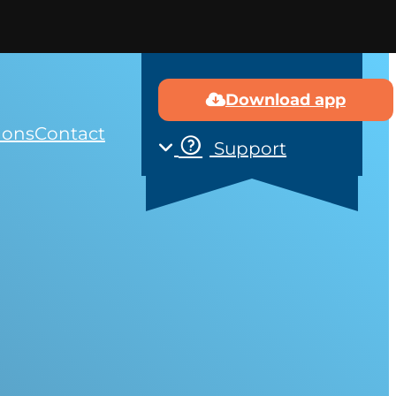
Download app
 ons
Contact
Support