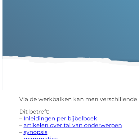
Via de werkbalken kan men verschillende 
Dit betreft:
–
Inleidingen per bijbelboek
–
artikelen over tal van onderwerpen
–
synopsis
–
grammatica