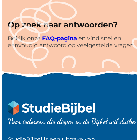
Op zoek naar antwoorden?
Bekijk onze
FAQ-pagina
en vind snel en
eenvoudig antwoord op veelgestelde vragen.
Voor iedereen die dieper in de Bijbel wil duiken
StudieBijbel is een uitgave van