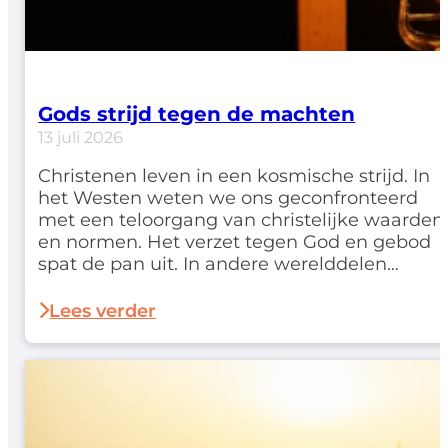
Gods strijd tegen de machten
13 juli 2026
Christenen leven in een kosmische strijd. In
het Westen weten we ons geconfronteerd
met een teloorgang van christelijke waarden
en normen. Het verzet tegen God en gebod
spat de pan uit. In andere werelddelen
worden geloofsgenoten genadeloos
vervolgd. Net als bij de eerste leerlingen in
Lees verder
Handelingen geldt: 'dat wij pas na veel
beproevingen het koninkrijk…