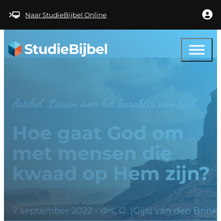
Ga naar hoofdinhoud
Ga naar voettekst
Naar StudieBijbel Online
Artikel, Lessen over het karakter van God
Hoe gaat God om
met mensen die
kwaad op Hem zijn?
7 september 2022 - drs. G. (Gijs) van den Brink