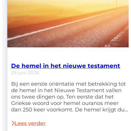
De hemel in het nieuwe testament
29 juni 2026
Bij een eerste oriëntatie met betrekking tot
de hemel in het Nieuwe Testament vallen
ons twee dingen op. Ten eerste dat het
Griekse woord voor hemel ouranos meer
dan 250 keer voorkomt. De hemel krijgt dus
hier een niet geringe aandacht. Ten tweede
merken we bij het raadplegen van een
Lees verder
woordenboek op dat het woord…