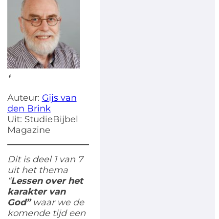
‘
Auteur:
Gijs van
den Brink
Uit: StudieBijbel
Magazine
Dit is deel 1 van 7
uit het thema
“
Lessen over het
karakter van
God
”
waar we de
komende tijd een