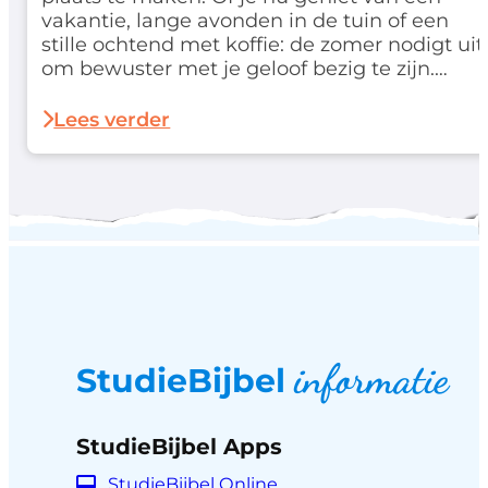
vakantie, lange avonden in de tuin of een
stille ochtend met koffie: de zomer nodigt uit
om bewuster met je geloof bezig te zijn.
Daarom lanceren we deze zomer een
speciale deal waarmee je extra
Lees verder
voordelig aan de slag gaat…
informatie
StudieBijbel
StudieBijbel Apps
StudieBijbel Online