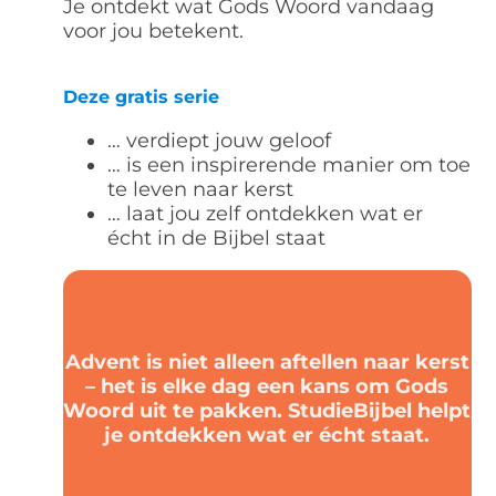
Je ontdekt wat Gods Woord vandaag
voor jou betekent.
Deze gratis serie
… verdiept jouw geloof
… is een inspirerende manier om toe
te leven naar kerst
… laat jou zelf ontdekken wat er
écht in de Bijbel staat
Advent is niet alleen aftellen naar kerst
– het is elke dag een kans om Gods
Woord uit te pakken. StudieBijbel helpt
je ontdekken wat er écht staat.