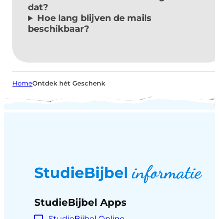
dat?
Hoe lang blijven de mails
beschikbaar?
Home
Ontdek hét Geschenk
informatie
StudieBijbel
StudieBijbel Apps
StudieBijbel Online