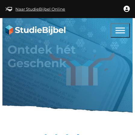
Ga naar hoofdinhoud
Ga naar voettekst
Naar StudieBijbel Online
Ontdek hét
Geschenk