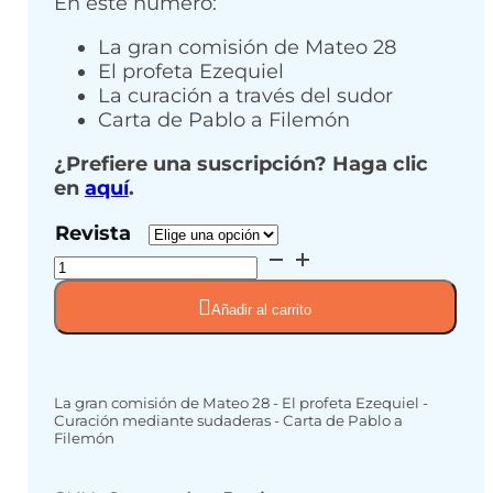
En este número:
4,95
hasta
La gran comisión de Mateo 28
El profeta Ezequiel
7,50
La curación a través del sudor
Carta de Pablo a Filemón
¿Prefiere una suscripción? Haga clic
en
aquí
.
Revista
December
2017
(Jaargang
Añadir al carrito
11-
nr.
2)
cantidad
La gran comisión de Mateo 28 - El profeta Ezequiel -
Curación mediante sudaderas - Carta de Pablo a
Filemón