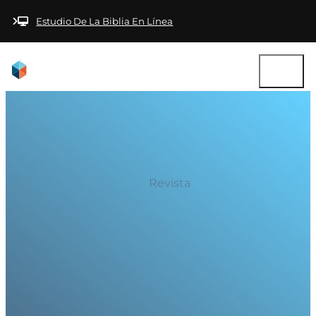
Saltar al contenido principal
Saltar al pie de
página
Estudio De La Biblia En Línea
Revista
Diciembre de 2017
(Año 11-Nº 2)