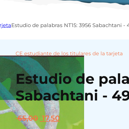
rjeta
Estudio de palabras NT15: 3956 Sabachtani -
CE estudiante de los titulares de la tarjeta
Estudio de pala
Sabachtani - 4
El
El
65,00
17,50
precio
precio