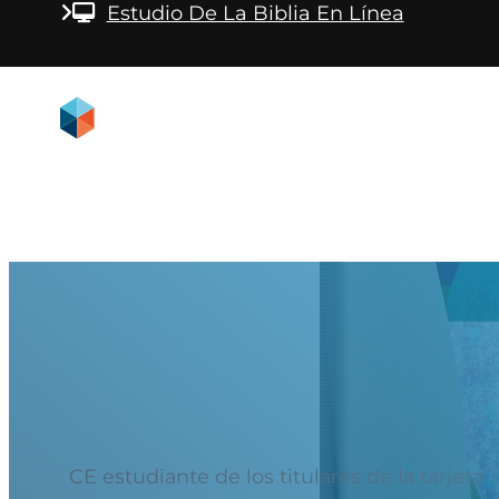
Saltar al contenido principal
Saltar al pie de pág
Estudio De La Biblia En Línea
CE estudiante de los titulares de la tarjeta