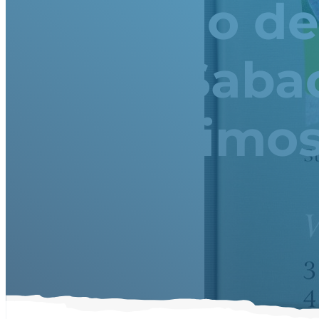
Estudio de
3956 Sabac
Ophelimo