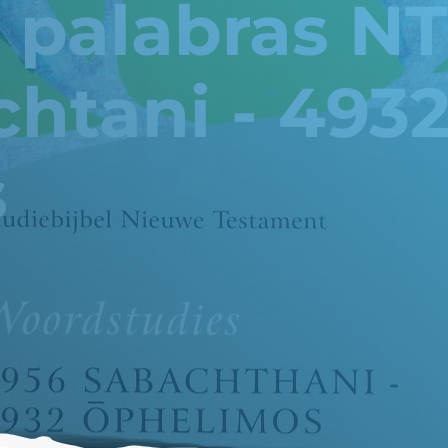
 palabras NT
htani - 493
s