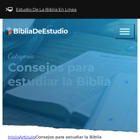
Saltar al contenido principal
Saltar al pie de
página
Estudio De La Biblia En Línea
Categoría
Consejos para
estudiar la Biblia
Inicio
Artículo
Consejos para estudiar la Biblia