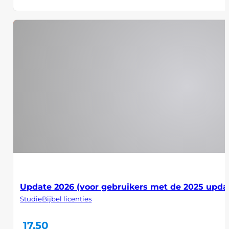
mee
varia
Dez
opti
kan
gek
wor
op
de
prod
Update 2026 (voor gebruikers met de 2025 upda
StudieBijbel licenties
17,50