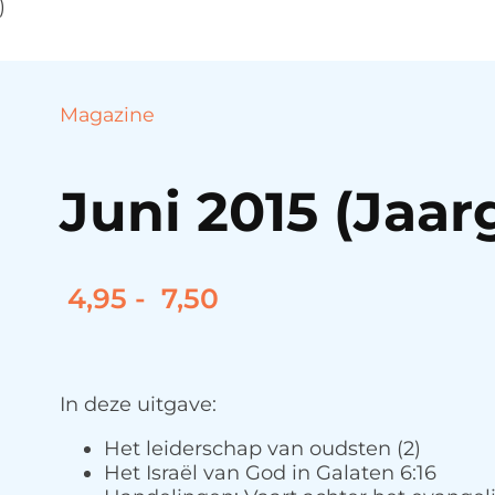
)
Magazine
Juni 2015 (Jaar
Prijsklasse:
4,95
-
7,50
4,95
tot
7,50
In deze uitgave:
Het leiderschap van oudsten (2)
Het Israël van God in Galaten 6:16