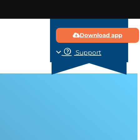
Download app
 ons
Contact
Support