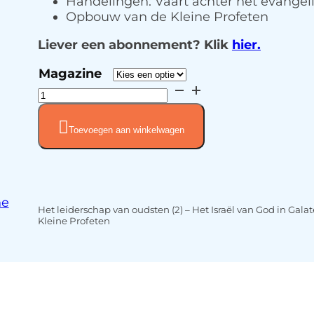
Handelingen: Vaart achter het evangel
Opbouw van de Kleine Profeten
Liever een abonnement? Klik
hier.
Magazine
Juni
2015
(Jaargang
Toevoegen aan winkelwagen
8-
nr.
4)
aantal
ne
Het leiderschap van oudsten (2) – Het Israël van God in Gal
Kleine Profeten