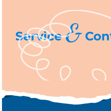
&
Service
Con