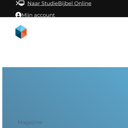
Ga naar hoofdinhoud
Ga naar voettekst
Naar StudieBijbel Online
Mijn account
Magazine