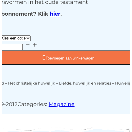
jksvormen in het oude testament
 abonnement? Klik
hier
.
Toevoegen aan winkelwagen
ed – Het christelijke huwelijk – Liefde, huwelijk en relaties – Huweli
9-2012
Categories:
Magazine