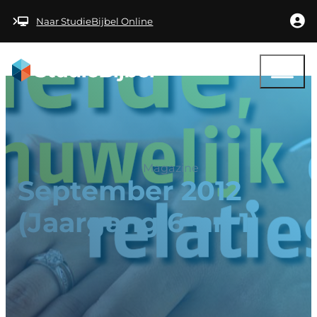
Ga naar hoofdinhoud
Ga naar voettekst
Naar StudieBijbel Online
Magazine
September 2012
(Jaargang 6-nr. 1)