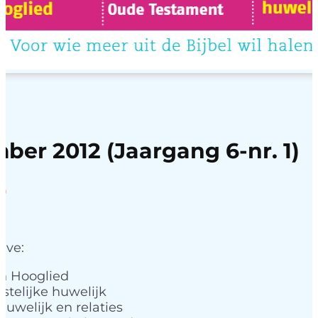
ber 2012 (Jaargang 6-nr. 1)
Prijsklasse:
0
4,95
tot
7,50
ave:
in Hooglied
istelijke huwelijk
 huwelijk en relaties