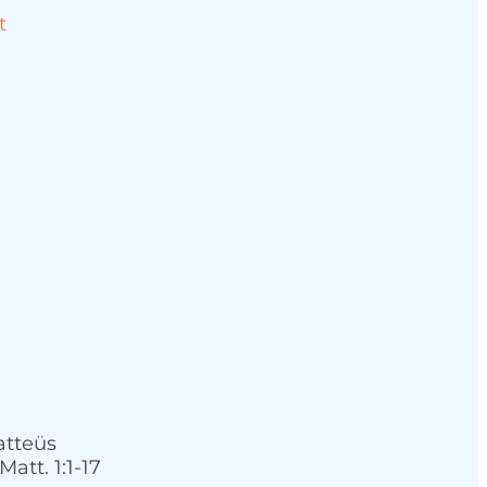
t
atteüs
att. 1:1-17