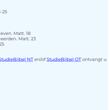
3-25
even. Matt. 18
leerden. Matt. 23
25
StudieBijbel NT
en/of
StudieBijbel OT
ontvangt u