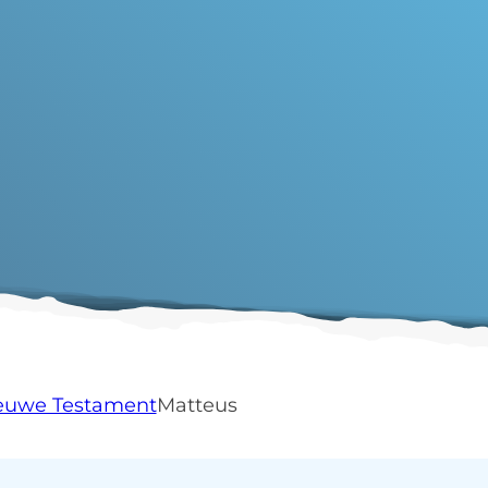
ieuwe Testament
Matteus