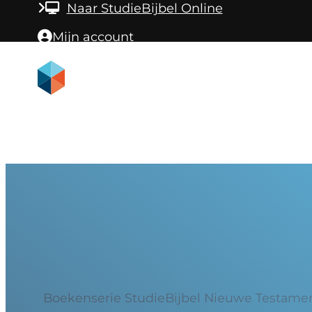
Ga naar hoofdinhoud
Ga naar voettekst
Naar StudieBijbel Online
Mijn account
Boekenserie StudieBijbel Nieuwe Testame