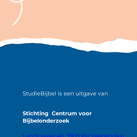
StudieBijbel is een uitgave van
Stichting Centrum voor
Bijbelonderzoek
Landjuweel 46, 3905 PH Veenendaal