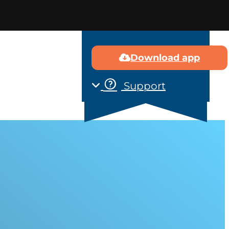
Download app
 ons
Contact
Support