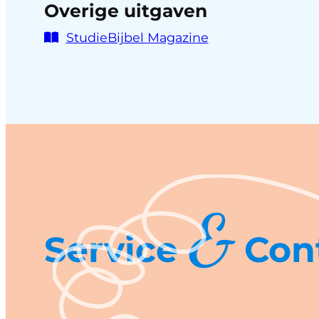
Overige uitgaven
StudieBijbel Magazine
&
Service
Con