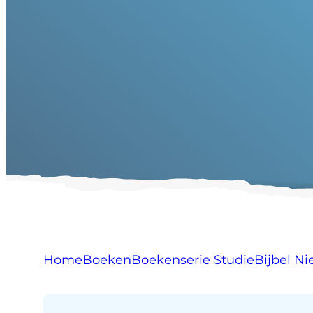
Matteus
Home
Boeken
Boekenserie StudieBijbel N