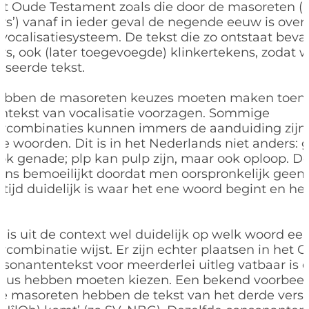
et Oude Testament zoals die door de masoreten (le
ars’) vanaf in ieder geval de negende eeuw is over
 vocalisatiesysteem. De tekst die zo ontstaat beva
s, ook (later toegevoegde) klinkertekens, zodat 
iseerde tekst.
hebben de masoreten keuzes moeten maken toen z
ntekst van vocalisatie voorzagen. Sommige
rcombinaties kunnen immers de aanduiding zijn
de woorden. Dit is in het Nederlands niet anders:
ook genade; plp kan pulp zijn, maar ook oploop. De
ns bemoeilijkt doordat men oorspronkelijk geen s
altijd duidelijk is waar het ene woord begint en he
jd is uit de context wel duidelijk op welk woord ee
combinatie wijst. Er zijn echter plaatsen in het 
sonantentekst voor meerderlei uitleg vatbaar is 
dus hebben moeten kiezen. Een bekend voorbeel
De masoreten hebben de tekst van het derde versd