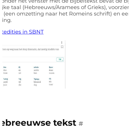
 onder het venster met de bijbeltekst bevat de bij
ijke taal (Hebreeuws/Aramees of Grieks), voorzie
tie (een omzetting naar het Romeins schrift) en ee
ling.
stedities in SBNT
ebreeuwse tekst
#