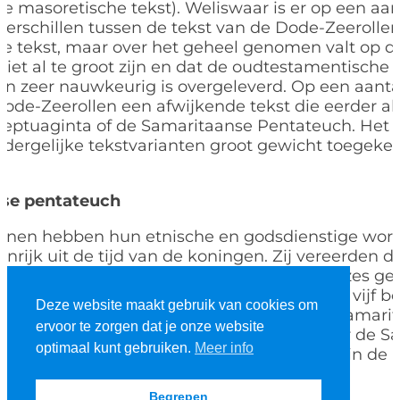
e masoretische tekst). Weliswaar is er op een aan
verschillen tussen de tekst van de Dode-Zeerolle
e tekst, maar over het geheel genomen valt op d
 niet al te groot zijn en dat de oudtestamentische 
 zeer nauwkeurig is overgeleverd. Op een aanta
ode-Zeerollen een afwijkende tekst die eerder a
Septuaginta of de Samaritaanse Pentateuch. Het 
n dergelijke tekstvarianten groot gewicht toegek
se pentateuch
nen hebben hun etnische en godsdienstige worte
rijk uit de tijd van de koningen. Zij vereerden d
, de God van Abraham, Isaak en Jakob. Mozes gen
d en zij hielden zich strikt aan de Thora. De vijf 
Deze website maakt gebruik van cookies om
n overigens de enige boeken die door de Samarit
ervoor te zorgen dat je onze website
nd erkend werden. De Thora zoals die door de Sa
optimaal kunt gebruiken.
Meer info
d, noemen we ‘Samaritaanse Pentateuch’ (in de u
Begrepen