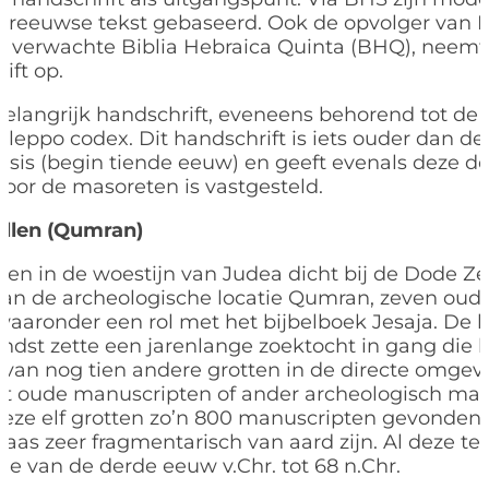
breeuwse tekst gebaseerd. Ook de opvolger van B
n verwachte Biblia Hebraica Quinta (BHQ), neemt
ift op.
elangrijk handschrift, eveneens behorend tot de
 Aleppo codex. Dit handschrift is iets ouder dan d
sis (begin tiende eeuw) en geeft evenals deze de o
door de masoreten is vastgesteld.
llen (Qumran)
den in de woestijn van Judea dicht bij de Dode Ze
an de archeologische locatie Qumran, zeven oude
waaronder een rol met het bijbelboek Jesaja. D
ndst zette een jarenlange zoektocht in gang die l
van nog tien andere grotten in de directe omgev
oude manuscripten of ander archeologisch materi
eze elf grotten zo’n 800 manuscripten gevonden, 
laas zeer fragmentarisch van aard zijn. Al deze 
ode van de derde eeuw v.Chr. tot 68 n.Chr.