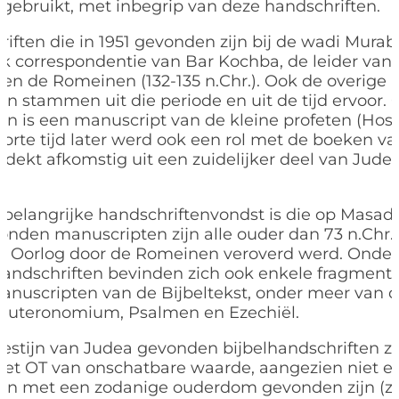
 gebruikt, met inbegrip van deze handschriften.
iften die in 1951 gevonden zijn bij de wadi Murab
k correspondentie van Bar Kochba, de leider van
en de Romeinen (132-135 n.Chr.). Ook de overige 
en stammen uit die periode en uit de tijd ervoor.
en is een manuscript van de kleine profeten (Hos
Korte tijd later werd ook een rol met de boeken va
tdekt afkomstig uit een zuidelijker deel van Judea
belangrijke handschriftenvondst is die op Masada
onden manuscripten zijn alle ouder dan 73 n.Chr.
se Oorlog door de Romeinen veroverd werd. Onde
andschriften bevinden zich ook enkele fragment
anuscripten van de Bijbeltekst, onder meer van 
Deuteronomium, Psalmen en Ezechiël.
estijn van Judea gevonden bijbelhandschriften zi
het OT van onschatbare waarde, aangezien niet ee
en met een zodanige ouderdom gevonden zijn (zo