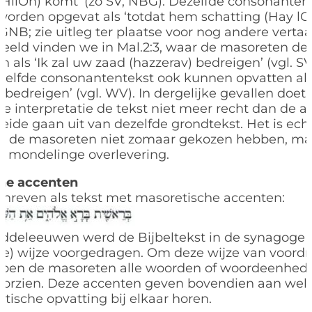
o (HîlOh) komt’ (zo SV, NBG). Dezelfde consonanten
worden opgevat als ‘totdat hem schatting (Hay lO
 GNB; zie uitleg ter plaatse voor nog andere vertaa
eeld vinden we in Mal.2:3, waar de masoreten de 
n als ‘Ik zal uw zaad (hazzerav) bedreigen’ (vgl. 
elfde consonantentekst ook kunnen opvatten als 
 bedreigen’ (vgl. WV). In dergelijke gevallen doet
e interpretatie de tekst niet meer recht dan de a
beide gaan uit van dezelfde grondtekst. Het is ech
at de masoreten niet zomaar gekozen hebben, ma
e mondelinge overlevering.
he accenten
schreven als tekst met masoretische accenten:
iddeleeuwen werd de Bijbeltekst in de synagoge 
de) wijze voorgedragen. Om deze wijze van voordr
bben de masoreten alle woorden of woordeenhed
oorzien. Deze accenten geven bovendien aan welk
tische opvatting bij elkaar horen.