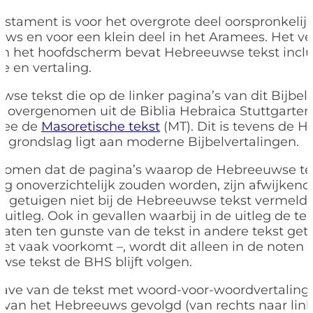
stament is voor het overgrote deel oorspronkelij
ws en voor een klein deel in het Aramees. Het ve
in het hoofdscherm bevat Hebreeuwse tekst inclu
tie en vertaling.
se tekst die op de linker pagina’s van dit Bijbe
is overgenomen uit de Biblia Hebraica Stuttgarten
mee de
Masoretische tekst
(MT). Dit is tevens de 
en grondslag ligt aan moderne Bijbelvertalingen.
komen dat de pagina’s waarop de Hebreeuwse tek
rg onoverzichtelijk zouden worden, zijn afwijkend
t getuigen niet bij de Hebreeuwse tekst vermeld,
e uitleg. Ook in gevallen waarbij in de uitleg de t
laten ten gunste van de tekst in andere tekst getu
iet vaak voorkomt –, wordt dit alleen in de noten v
se tekst de BHS blijft volgen.
ave van de tekst met woord-voor-woordvertaling 
g van het Hebreeuws gevolgd (van rechts naar link