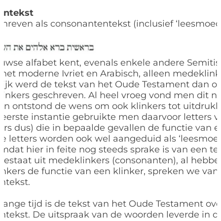
entekst
schreven als consonantentekst (inclusief ‘leesmoed
wse alfabet kent, evenals enkele andere Semitisc
het moderne Ivriet en Arabisch, alleen medeklink
ijk werd de tekst van het Oude Testament dan oo
nkers geschreven. Al heel vroeg vond men dit ni
en ontstond de wens om ook klinkers tot uitdruk
 eerste instantie gebruikte men daarvoor letters v
rs dus) die in bepaalde gevallen de functie van e
e letters worden ook wel aangeduid als ‘leesmoe
Omdat hier in feite nog steeds sprake is van een te
 bestaat uit medeklinkers (consonanten), al heb
nkers de functie van een klinker, spreken we van
ntekst.
ange tijd is de tekst van het Oude Testament ove
tekst. De uitspraak van de woorden leverde in de