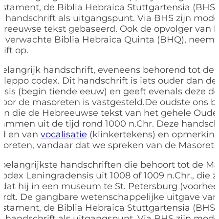
stament, de Biblia Hebraica Stuttgartensia (BHS
it handschrift als uitgangspunt. Via BHS zijn mod
breeuwse tekst gebaseerd. Ook de opvolger van B
n verwachte Biblia Hebraica Quinta (BHQ), neemt
ift op.
elangrijk handschrift, eveneens behorend tot de
 Aleppo codex. Dit handschrift is iets ouder dan d
sis (begin tiende eeuw) en geeft evenals deze de o
door de masoreten is vastgesteld.De oudste ons 
ten die de Hebreeuwse tekst van het gehele Oud
tammen uit de tijd rond 1000 n.Chr. Deze handsc
rd en van
vocalisatie
(klinkertekens) en opmerkin
oreten, vandaar dat we spreken van de Masoretis
belangrijkste handschriften die behoort tot de M
 Codex Leningradensis uit 1008 of 1009 n.Chr., die 
t dat hij in een museum te St. Petersburg (voorhe
rdt. De gangbare wetenschappelijke uitgave van 
stament, de Biblia Hebraica Stuttgartensia (BHS
it handschrift als uitgangspunt. Via BHS zijn mod