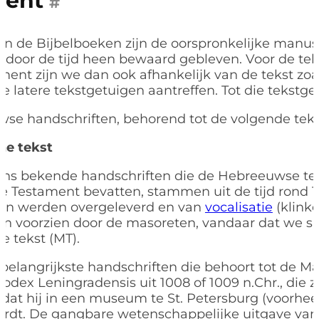
ment
#
n de Bijbelboeken zijn de oorspronkelijke manus
 door de tijd heen bewaard gebleven. Voor de tek
ent zijn we dan ook afhankelijk van de tekst zoal
de latere tekstgetuigen aantreffen. Tot die tekstg
wse handschriften, behorend tot de volgende tek
he tekst
ons bekende handschriften die de Hebreeuwse tek
 Testament bevatten, stammen uit de tijd rond 1
ten werden overgeleverd en van
vocalisatie
(klink
n voorzien door de masoreten, vandaar dat we s
e tekst (MT).
belangrijkste handschriften die behoort tot de M
 Codex Leningradensis uit 1008 of 1009 n.Chr., die 
t dat hij in een museum te St. Petersburg (voorhe
rdt. De gangbare wetenschappelijke uitgave van 