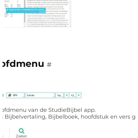
ofdmenu
#
hoofdmenu van de StudieBijbel app.
n Bijbelvertaling, Bijbelboek, hoofdstuk en vers 