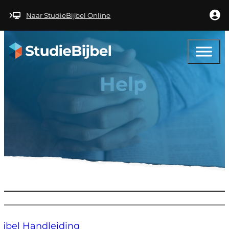
Ga naar hoofdinhoud
Ga naar voettekst
Naar StudieBijbel Online
Help
ijbel Handleiding