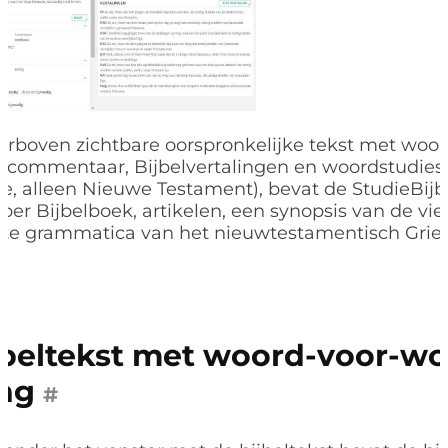
erboven zichtbare oorspronkelijke tekst met woo
n commentaar, Bijbelvertalingen en woordstudies
e, alleen Nieuwe Testament), bevat de StudieBijb
 per Bijbelboek, artikelen, een synopsis van de vi
te grammatica van het nieuwtestamentisch Griek
jbeltekst met woord-voor-w
ing
#