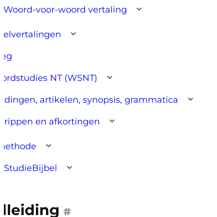
Woord-voor-woord vertaling
belvertalingen
leg
ordstudies NT (WSNT)
eidingen, artikelen, synopsis, grammatica
grippen en afkortingen
methode
 StudieBijbel
leiding
#