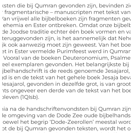
ksten die bij Qumran gevonden zijn, bevinden zic
r fragmentarische – manuscripten met tekst van
Van vrijwel alle bijbelboeken zijn fragmenten gev
Nehemia en Ester ontbreken. Omdat onze bijbelb
de Joodse traditie echter één boek vormen en va
teruggevonden zijn, is het aannemelijk dat Neh
ijk ook aanwezig moet zijn geweest. Van het boek 
 het in Ester vermelde Purimfeest werd in Qumran 
d. Vooral van de boeken Deuteronomium, Psalmen 
veel exemplaren gevonden. Het belangrijkste bij
jbelhandschrift is de reeds genoemde Jesajarol, d
d is en de tekst van het gehele boek Jesaja bevat
esajarol, gevonden in dezelfde grot, is van groot b
chts ongeveer een derde van de tekst van het boe
leven (1QIsb).
nia na de handschriftenvondsten bij Qumran zijn
 de omgeving van de Dode Zee oude bijbelhandsc
oewel het begrip ‘Dode-Zeerollen’ meestal word
tot de bij Qumran gevonden teksten, wordt het oo