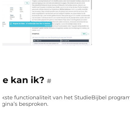
e kan ik?
#
jkste functionaliteit van het StudieBijbel progr
gina’s besproken.