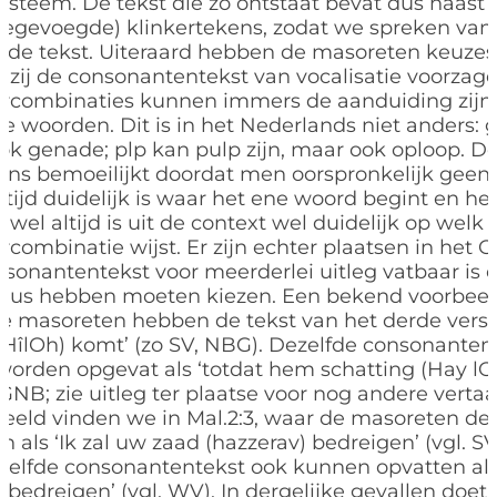
systeem. De tekst die zo ontstaat bevat dus naast
toegevoegde) klinkertekens, zodat we spreken van
erde tekst. Uiteraard hebben de masoreten keuze
zij de consonantentekst van vocalisatie voorza
rcombinaties kunnen immers de aanduiding zijn
de woorden. Dit is in het Nederlands niet anders:
ook genade; plp kan pulp zijn, maar ook oploop. De
ns bemoeilijkt doordat men oorspronkelijk geen s
altijd duidelijk is waar het ene woord begint en he
jwel altijd is uit de context wel duidelijk op wel
combinatie wijst. Er zijn echter plaatsen in het 
sonantentekst voor meerderlei uitleg vatbaar is 
dus hebben moeten kiezen. Een bekend voorbeel
De masoreten hebben de tekst van het derde versd
o (HîlOh) komt’ (zo SV, NBG). Dezelfde consonanten
worden opgevat als ‘totdat hem schatting (Hay lO
 GNB; zie uitleg ter plaatse voor nog andere vertaa
eeld vinden we in Mal.2:3, waar de masoreten de 
n als ‘Ik zal uw zaad (hazzerav) bedreigen’ (vgl. 
elfde consonantentekst ook kunnen opvatten als 
 bedreigen’ (vgl. WV). In dergelijke gevallen doet