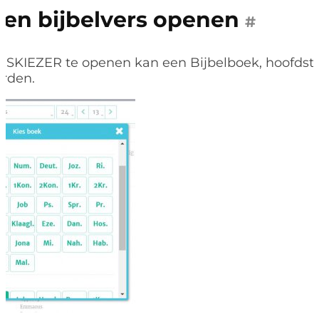
Een bijbelvers openen
#
RSKIEZER te openen kan een Bijbelboek, hoofdstu
rden.