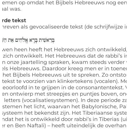
blemen op omdat het Bijbels Hebreeuws nog een 
aal was.
erde tekst
chreven als gevocaliseerde tekst (de schrijfwijze i
)
wen heen heeft het Hebreeuws zich ontwikkeld, 
l zich ontwikkelt. Het Hebreeuws dat de rabbi’s 
an onze jaartelling spraken, kwam steeds verder 
jbels Hebreeuws. Daardoor kreeg men er in toen
het Bijbels Hebreeuws uit te spreken. Zo ontsto
ltekst te voorzien van klinkertekens (vocalen). M
 geoorloofd in te grijpen in de consonantentekst. 
n ontwierp met streepjes en puntjes boven, ond
letters (vocalisatiesystemen). In deze periode 
systemen het licht, waarvan het Babylonische, Pal
 systeem het bekendst zijn. Het Tiberiaanse syste
at het is ontwikkeld door rabbi’s in Tiberias (uit
er en Ben Naftali) – heeft uiteindelijk de overha