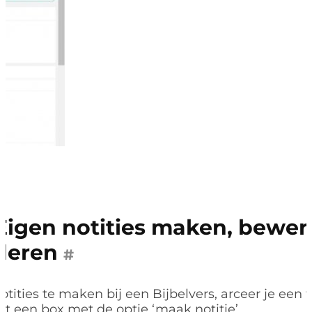
Eigen notities maken, bewer
deren
#
tities te
maken
bij een Bijbelvers, arceer je een
t een box met de optie ‘maak notitie’.