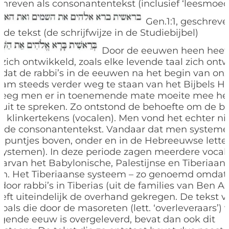
schreven als consonantentekst (inclusief ‘leesmoed
Gen.1:1, geschreve
de tekst (de schrijfwijze in de Studiebijbel)
Door de eeuwen heen heeft
ich ontwikkeld, zoals elke levende taal zich ontw
at de rabbi’s in de eeuwen na het begin van onze
am steeds verder weg te staan van het Bijbels H
reeg men er in toenemende mate moeite mee het
it te spreken. Zo ontstond de behoefte om de bij
n klinkertekens (vocalen). Men vond het echter nie
in de consonantentekst. Vandaar dat men system
n puntjes boven, onder en in de Hebreeuwse lette
esystemen). In deze periode zagen meerdere vocal
waarvan het Babylonische, Palestijnse en Tiberiaa
jn. Het Tiberiaanse systeem – zo genoemd omdat 
door rabbi’s in Tiberias (uit de families van Ben A
heeft uiteindelijk de overhand gekregen. De tekst 
als die door de masoreten (lett. ‘overleveraars’) v
gende eeuw is overgeleverd, bevat dan ook dit