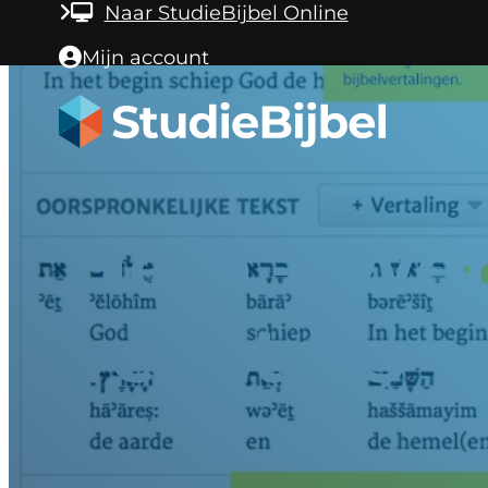
Ga naar hoofdinhoud
Ga naar voettekst
Naar StudieBijbel Online
Mijn account
Help – Wer
vensters