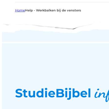
Home
Help - Werkbalken bij de vensters
in
StudieBijbel