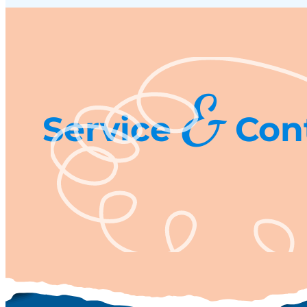
&
Service
Con