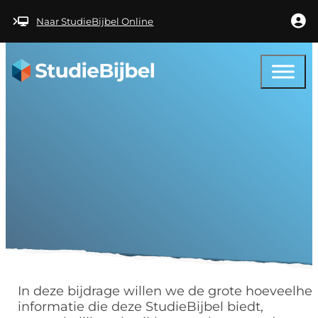
Ga naar hoofdinhoud
Ga naar voettekst
Naar StudieBijbel Online
Help –
Studiemethode
In deze bijdrage willen we de grote hoeveelhe
informatie die deze StudieBijbel biedt,