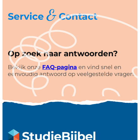
&
Service
Contact
Op zoek naar antwoorden?
Bekijk onze
FAQ-pagina
en vind snel en
eenvoudig antwoord op veelgestelde vragen.