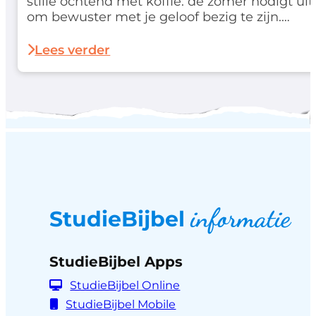
stille ochtend met koffie: de zomer nodigt uit
om bewuster met je geloof bezig te zijn.
Daarom lanceren we deze zomer een
speciale deal waarmee je extra
Lees verder
voordelig aan de slag gaat…
informatie
StudieBijbel
StudieBijbel Apps
StudieBijbel Online
StudieBijbel Mobile