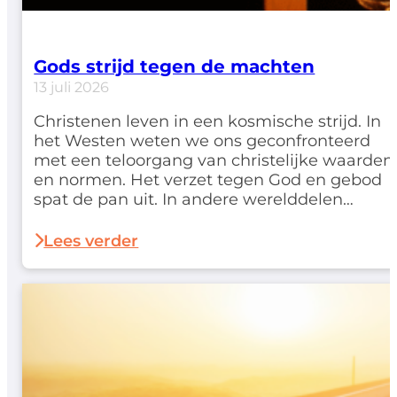
Gods strijd tegen de machten
13 juli 2026
Christenen leven in een kosmische strijd. In
het Westen weten we ons geconfronteerd
met een teloorgang van christelijke waarden
en normen. Het verzet tegen God en gebod
spat de pan uit. In andere werelddelen
worden geloofsgenoten genadeloos
vervolgd. Net als bij de eerste leerlingen in
Lees verder
Handelingen geldt: 'dat wij pas na veel
beproevingen het koninkrijk…