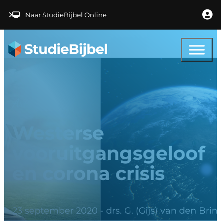
Ga naar hoofdinhoud
Ga naar voettekst
Naar StudieBijbel Online
Artikel
Westerse
vooruitgangsgeloof
en corona crisis
23 september 2020 - drs. G. (Gijs) van den Brin