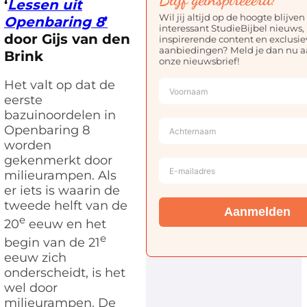
‘
Lessen uit
Wil jij altijd op de hoogte blijven
Openbaring 8
’
interessant StudieBijbel nieuws,
door Gijs van den
inspirerende content en exclusie
aanbiedingen? Meld je dan nu a
Brink
onze nieuwsbrief!
Het valt op dat de
eerste
bazuinoordelen in
Openbaring 8
worden
gekenmerkt door
milieurampen. Als
er iets is waarin de
tweede helft van de
Aanmelden
e
20
eeuw en het
e
begin van de 21
eeuw zich
onderscheidt, is het
wel door
milieurampen. De