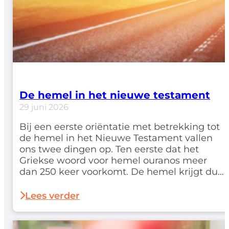
De hemel in het nieuwe testament
29 juni 2026
Bij een eerste oriëntatie met betrekking tot
de hemel in het Nieuwe Testament vallen
ons twee dingen op. Ten eerste dat het
Griekse woord voor hemel ouranos meer
dan 250 keer voorkomt. De hemel krijgt dus
hier een niet geringe aandacht. Ten tweede
merken we bij het raadplegen van een
Lees verder
woordenboek op dat het woord…