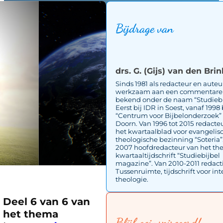
Bijdrage van
drs. G. (Gijs) van den Brin
Sinds 1981 als redacteur en auteu
werkzaam aan een commentare
bekend onder de naam “Studiebi
Eerst bij IDR in Soest, vanaf 1998 
“Centrum voor Bijbelonderzoek” 
Doorn. Van 1996 tot 2015 redacte
het kwartaalblad voor evangelis
theologische bezinning “Soteria”
2007 hoofdredacteur van het th
kwartaaltijdschrift “Studiebijbel
magazine”. Van 2010-2011 redacti
Tussenruimte, tijdschrift voor int
theologie.
Deel 6 van 6 van
het thema
Blijf geinspireeerd!