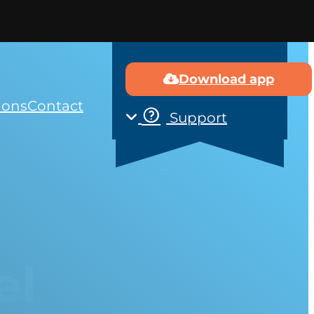
Download app
 ons
Contact
Support
el