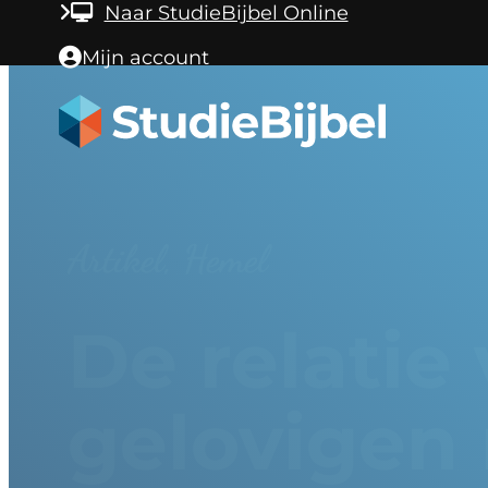
Ga naar hoofdinhoud
Ga naar voettekst
Naar StudieBijbel Online
Mijn account
Artikel, Hemel
De relatie
gelovigen