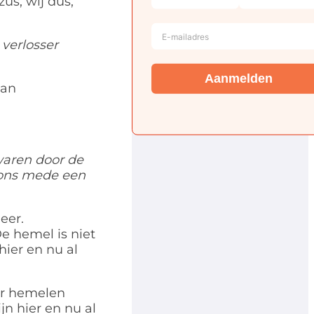
us, wij dus,
 verlosser
Aanmelden
van
 waren door de
 ons mede een
eer.
De hemel is niet
hier en nu al
er hemelen
jn hier en nu al