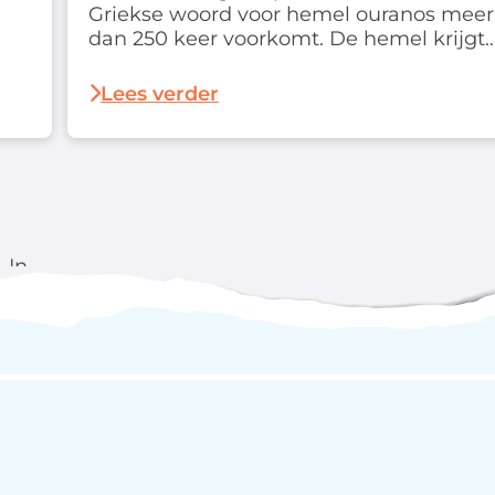
Griekse woord voor hemel ouranos meer
dan 250 keer voorkomt. De hemel krijgt
dus hier een niet geringe aandacht. Ten
tweede merken we bij het raadplegen v
Lees verder
een woordenboek op dat het woord…
 In
rd
od
e
…