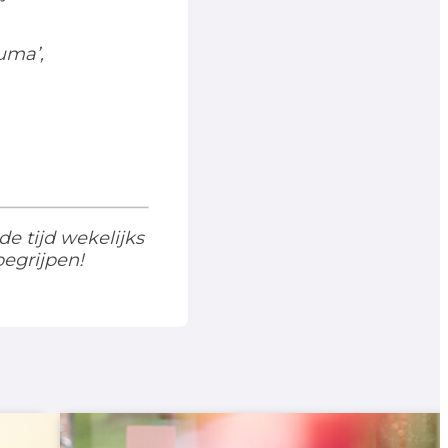
uma’,
 tijd wekelijks
begrijpen!