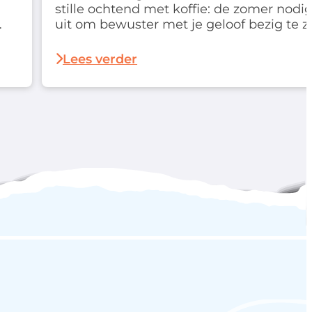
stille ochtend met koffie: de zomer nodig
uit om bewuster met je geloof bezig te zi
Daarom lanceren we deze zomer een
an
speciale deal waarmee je extra
Lees verder
voordelig aan de slag gaat…