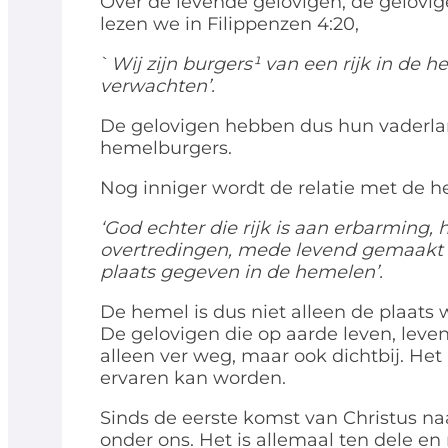
Over de levende gelovigen, de gelovig
lezen we in Filippenzen 4:20,
`
Wij zijn burgers¹ van een rijk in de h
verwachten’.
De gelovigen hebben dus hun vaderlan
hemelburgers.
Nog inniger wordt de relatie met de h
‘God echter die rijk is aan erbarming, 
overtredingen, mede levend gemaakt 
plaats gegeven in de hemelen’.
De hemel is dus niet alleen de plaat
De gelovigen die op aarde leven, leven 
alleen ver weg, maar ook dichtbij. Het 
ervaren kan worden.
Sinds de eerste komst van Christus na
onder ons. Het is allemaal ten dele en 