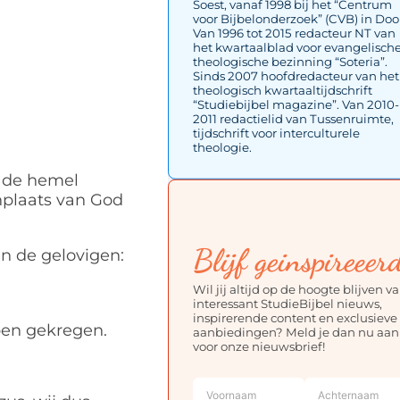
Soest, vanaf 1998 bij het “Centrum
voor Bijbelonderzoek” (CVB) in Doo
Van 1996 tot 2015 redacteur NT van
het kwartaalblad voor evangelisch
theologische bezinning “Soteria”.
Sinds 2007 hoofdredacteur van het
theologisch kwartaaltijdschrift
“Studiebijbel magazine”. Van 2010-
2011 redactielid van Tussenruimte,
tijdschrift voor interculturele
theologie.
r de hemel
onplaats van God
Blijf geinspireeer
n de gelovigen:
Wil jij altijd op de hoogte blijven v
interessant StudieBijbel nieuws,
inspirerende content en exclusieve
ben gekregen.
aanbiedingen? Meld je dan nu aan
voor onze nieuwsbrief!