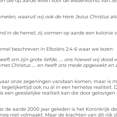
en die op aarde leven voor de wederkomst van Jez
emelen, waaruit wij ook de Here Jezus Christus als
d in de hemel; zij vormen op aarde een kolonie 
emel beschreven in Efeziërs 2:4-6 waar we lezen:
heeft om zijn grote liefde, …. ons hoewel wij dood
met Christus …. en heeft ons mede opgewekt en
s waar onze zegeningen vandaan komen, maar is m
tegelijkertijd ook nu al in een hemelse realiteit. 
is een geestelijke realiteit kan die door gelovigen 
ar de aarde 2000 jaar geleden is het Koninkrijk d
nog niet volmaakt. Maar de krachten van dit rijk zi