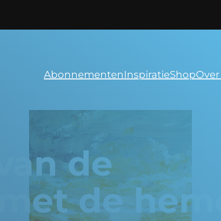
Abonnementen
Inspiratie
Shop
Over
 van de
 met de hem