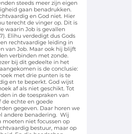
ienden steeds meer zijn eigen
igheid gaan benadrukken.
echtvaardig en God niet. Hier
hu terecht de vinger op. Dit is
e waarin Job is gevallen
37). Elihu verdedigt dus Gods
 en rechtvaardige leiding in
n van Job. Maar ook hij blijft
jden verbinden met zonde.
ezer bij dit gedeelte in het
 aangekomen is de conclusie:
hoek met drie punten is te
ig en te beperkt. God wijst
oek af als niet geschikt. Tot
rden in de toespraken van
f de echte en goede
rden gegeven. Daar horen we
l andere benadering. Wij
 moeten niet focussen op
chtvaardig bestuur, maar op