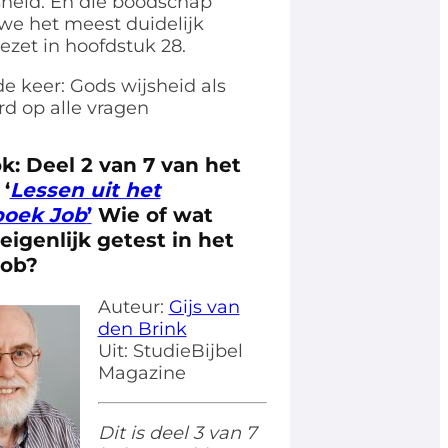
jsheid. En die boodschap
we het meest duidelijk
ezet in hoofdstuk 28.
e keer: Gods wijsheid als
d op alle vragen
ok:
Deel 2 van 7 van het
‘
Lessen uit het
boek Job
’
Wie of wat
eigenlijk getest in het
Job?
Auteur:
Gijs van
den Brink
Uit: StudieBijbel
Magazine
Dit is deel 3 van 7