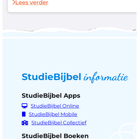
speciale deal waarmee je extra
Lees verder
voordelig aan de slag gaat…
informatie
StudieBijbel
StudieBijbel Apps
StudieBijbel Online
StudieBijbel Mobile
StudieBijbel Collectief
StudieBijbel Boeken