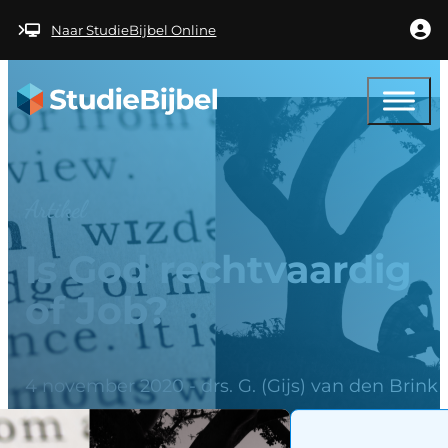
Ga naar hoofdinhoud
Ga naar voettekst
Naar StudieBijbel Online
Artikel
Is God rechtvaardig
of Job?
4 november 2020 - drs. G. (Gijs) van den Brink