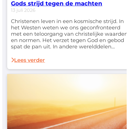
Gods strijd tegen de machten
13 juli 2026
Christenen leven in een kosmische strijd. In
het Westen weten we ons geconfronteerd
met een teloorgang van christelijke waarden
en normen. Het verzet tegen God en gebod
spat de pan uit. In andere werelddelen
worden geloofsgenoten genadeloos
vervolgd. Net als bij de eerste leerlingen in
Lees verder
Handelingen geldt: 'dat wij pas na veel
beproevingen het koninkrijk…