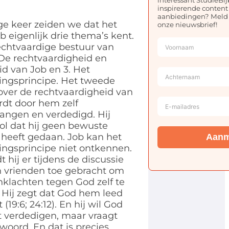
inspirerende content
aanbiedingen? Meld 
ge keer zeiden we dat het
onze nieuwsbrief!
b eigenlijk drie thema’s kent.
rechtvaardige bestuur van
 De rechtvaardigheid en
d van Job en 3. Het
ingsprincipe. Het tweede
ver de rechtvaardigheid van
rdt door hem zelf
ngen en verdedigd. Hij
ol dat hij geen bewuste
heeft gedaan. Job kan het
Aanm
ingsprincipe niet ontkennen.
 hij er tijdens de discussie
n vrienden toe gebracht om
klachten tegen God zelf te
Hij zegt dat God hem leed
(19:6; 24:12). En hij wil God
t verdedigen, maar vraagt
woord. En dat is precies