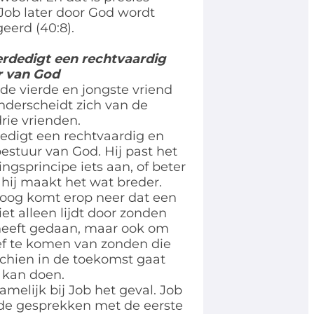
Job later door God wordt
eerd (40:8).
erdedigt een rechtvaardig
r van God
 de vierde en jongste vriend
onderscheidt zich van de
rie vrienden.
dedigt een rechtvaardig en
bestuur van God. Hij past het
ingsprincipe iets aan, of beter
hij maakt het wat breder.
toog komt erop neer dat een
et alleen lijdt door zonden
 heeft gedaan, maar ook om
ef te komen van zonden die
schien in de toekomst gaat
 kan doen.
amelijk bij Job het geval. Job
 de gesprekken met de eerste