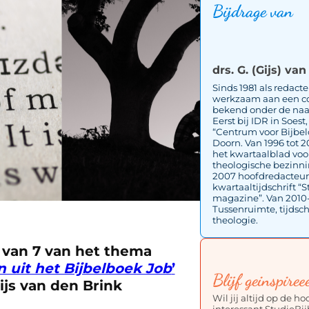
Bijdrage van
drs. G. (Gijs) va
Sinds 1981 als redact
werkzaam aan een c
bekend onder de naa
Eerst bij IDR in Soest
“Centrum voor Bijbel
Doorn. Van 1996 tot 
het kwartaalblad voo
theologische bezinnin
2007 hoofdredacteur 
kwartaaltijdschrift “
magazine”. Van 2010-
Tussenruimte, tijdschr
theologie.
 van 7 van het thema
 uit het Bijbelboek Job
’
Blijf geinspiree
ijs van den Brink
Wil jij altijd op de h
interessant StudieBij