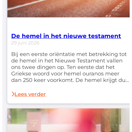
De hemel in het nieuwe testament
29 juni 2026
Bij een eerste oriëntatie met betrekking tot
de hemel in het Nieuwe Testament vallen
ons twee dingen op. Ten eerste dat het
Griekse woord voor hemel ouranos meer
dan 250 keer voorkomt. De hemel krijgt dus
hier een niet geringe aandacht. Ten tweede
merken we bij het raadplegen van een
Lees verder
woordenboek op dat het woord…