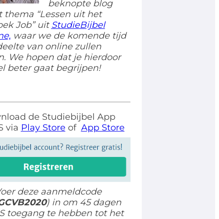
beknopte blog
t thema “Lessen uit het
oek Job
” uit
StudieBijbel
ne,
waar we de komende tijd
eelte van online zullen
n. We hopen dat je hierdoor
el beter gaat begrijpen!
load de Studiebijbel App
S via
Play Store
of
App Store
oer deze aanmeldcode
GCVB2020
) in om 45 dagen
S toegang te hebben tot het