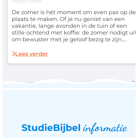
24 juni 2026
De zomer is hét moment om even pas op de
plaats te maken. Of je nu geniet van een
vakantie, lange avonden in de tuin of een
stille ochtend met koffie: de zomer nodigt uit
om bewuster met je geloof bezig te zijn.
Daarom lanceren we deze zomer een
speciale deal waarmee je extra
Lees verder
voordelig aan de slag gaat…
informatie
StudieBijbel