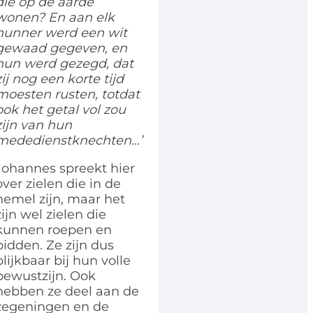
die op de aarde
wonen? En aan elk
hunner werd een wit
gewaad
gegeven, en
hun werd gezegd, dat
zij nog een korte tijd
moesten rusten, totdat
ook het getal
vol zou
zijn van hun
mededienstknechten…’
Johannes spreekt hier
over zielen die in de
hemel zijn, maar het
zijn wel zielen die
kunnen roepen en
bidden. Ze zijn dus
blijkbaar bij hun volle
bewustzijn. Ook
hebben ze deel aan de
zegeningen en de