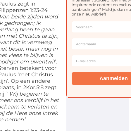
Paulus zegt in
inspirerende content en exclus
aanbiedingen? Meld je dan nu
Filippenzen 1:23-24
onze nieuwsbrief!
Van beide zijden word
ik gedrongen; ik
verlang heen te
gaan
en met Christus te zijn,
want dit is verreweg
het beste; maar nog in
het vlees te blijven
is
nodiger om uwentwil
‘.
Sterven betekent voor
Paulus ‘met Christus
Aanmelden
zijn’. Op een andere
plaats, in 2Kor.5:8 zegt
hij `
Wij begeren te
meer ons verblijf in het
lichaam te verlaten en
bij
de Here onze intrek
te nemen.
’