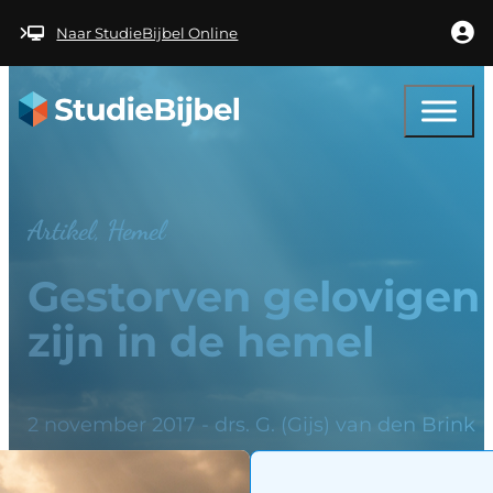
Ga naar hoofdinhoud
Ga naar voettekst
Naar StudieBijbel Online
Artikel, Hemel
Gestorven gelovigen
zijn in de hemel
2 november 2017 - drs. G. (Gijs) van den Brink