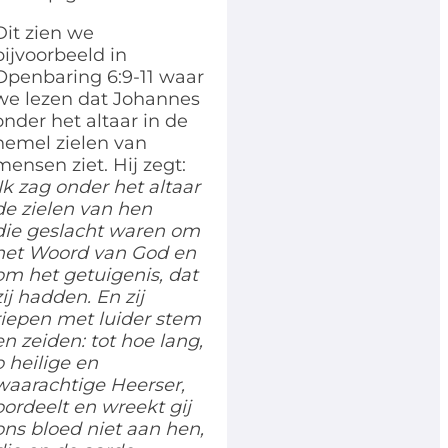
Dit zien we
bijvoorbeeld in
Openbaring 6:9-11 waar
we lezen dat Johannes
onder het altaar in de
hemel zielen van
mensen ziet. Hij zegt:
Ik zag onder het altaar
de zielen van hen
die
geslacht waren om
het Woord van God en
om het getuigenis, dat
zij hadden. En zij
riepen
met luider stem
en zeiden: tot hoe lang,
o heilige en
waarachtige Heerser,
oordeelt en wreekt
gij
ons bloed niet aan hen,