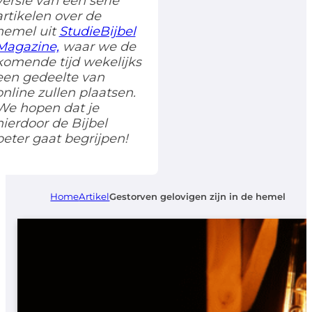
versie van een serie
artikelen over de
hemel uit
StudieBijbel
Magazine,
waar we de
komende tijd wekelijks
een gedeelte van
online zullen plaatsen.
We hopen dat je
hierdoor de Bijbel
beter gaat begrijpen!
Home
Artikel
Gestorven gelovigen zijn in de hemel