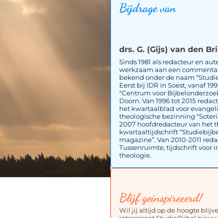
Bijdrage van
drs. G. (Gijs) van den Br
Sinds 1981 als redacteur en aut
werkzaam aan een commentar
bekend onder de naam “Studie
Eerst bij IDR in Soest, vanaf 199
“Centrum voor Bijbelonderzoek
Doorn. Van 1996 tot 2015 redac
het kwartaalblad voor evangel
theologische bezinning “Soteri
2007 hoofdredacteur van het t
kwartaaltijdschrift “Studiebijb
magazine”. Van 2010-2011 redac
Tussenruimte, tijdschrift voor i
theologie.
Blijf geinspireeerd!
Wil jij altijd op de hoogte blij
interessant StudieBijbel nieuw