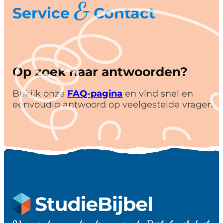
&
Service
Contact
Op zoek naar antwoorden?
Bekijk onze
FAQ-pagina
en vind snel en
eenvoudig antwoord op veelgestelde vragen.