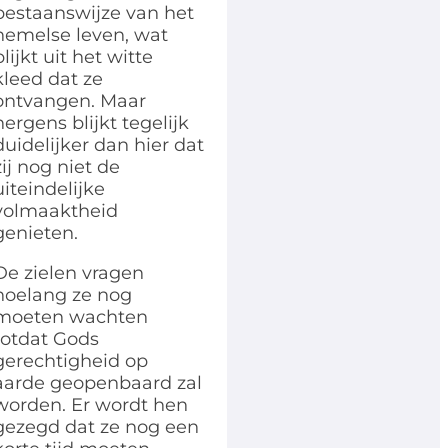
bestaanswijze van het
hemelse leven, wat
blijkt uit het witte
kleed dat ze
ontvangen. Maar
nergens blijkt tegelijk
duidelijker dan hier dat
zij nog niet de
uiteindelijke
volmaaktheid
genieten.
De zielen vragen
hoelang ze nog
moeten wachten
totdat Gods
gerechtigheid op
aarde geopenbaard zal
worden. Er wordt hen
gezegd dat ze nog een