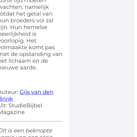
korte tijd moeten
wachten, namelijk
totdat het getal van
hun broeders vol zal
zijn. Hun hemelse
heerlijkheid is
voorlopig. Het
volmaakte komt pas
met de opstanding van
het lichaam en de
nieuwe aarde.
Auteur:
Gijs van den
Brink
Uit: StudieBijbel
Magazine
Dit is een beknopte