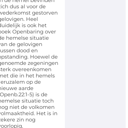
In de hemel bevinden
zich dus al voor de
wederkomst gestorven
gelovigen. Heel
duidelijk is ook het
boek Openbaring over
de hemelse situatie
van de gelovigen
tussen dood en
opstanding. Hoewel de
genoemde zegeningen
sterk overeenkomen
met die in het hemels
Jeruzalem op de
nieuwe aarde
(Openb.22:1-5) is de
hemelse situatie toch
nog niet de volkomen
volmaaktheid. Het is in
zekere zin nog
voorlopig.