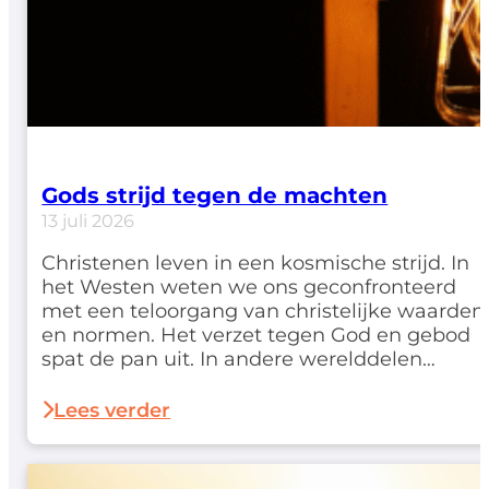
Gods strijd tegen de machten
13 juli 2026
Christenen leven in een kosmische strijd. In
het Westen weten we ons geconfronteerd
met een teloorgang van christelijke waarden
en normen. Het verzet tegen God en gebod
spat de pan uit. In andere werelddelen
worden geloofsgenoten genadeloos
vervolgd. Net als bij de eerste leerlingen in
Lees verder
Handelingen geldt: 'dat wij pas na veel
beproevingen het koninkrijk…